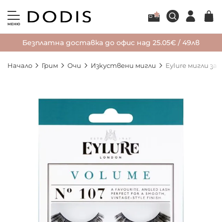
МЕНЮ
Безплатна доставка до офис над 25.05€ / 49лв
Начало
Грим
Очи
Изкуствени мигли
Eylure мигли за
Преминете
към
края
на
галерията
на
изображенията