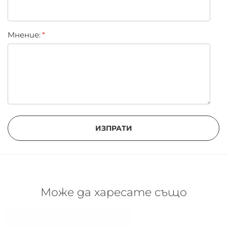
чифт изкуствени мигли
лепило – 1мл
Мнение:
инструкции за употреба на български език
Грижа за изкуствените мигли:
С пръсти или пинсета отстранете
остатъците от лепило по изкуствените мигли
Внимателно премахнете спиралата по
изкуствените мигли с дегримьор
ИЗПРАТИ
Поставете миглите в кутийката готови за
следваща употреба
Може да харесате също