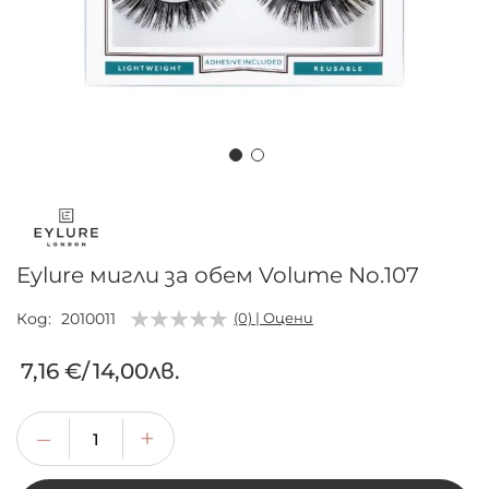
Преминете
към
началото
на
Eylure мигли за обем Volume No.107
галерия
със
Код
2010011
(0) | Оцени
снимки
7,16 €
/
14,00лв.