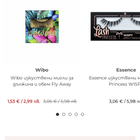
Wibo
Essence
Wibo изкуствени мигли за
Essence изкуствени м
дължина и обем Fly Away
Princess WIS
1,53 €
/
2,99 лв.
3,06 €
/
5,98 лв.
3,06 €
/
5,98 л