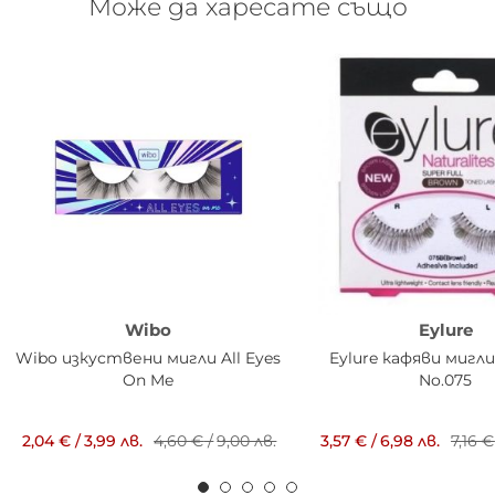
Може да харесате също
Wibo
Eylure
Wibo изкуствени мигли All Eyes
Eylure кафяви мигли
On Me
No.075
2,04 €
/
3,99 лв.
4,60 €
/
9,00 лв.
3,57 €
/
6,98 лв.
7,16 €