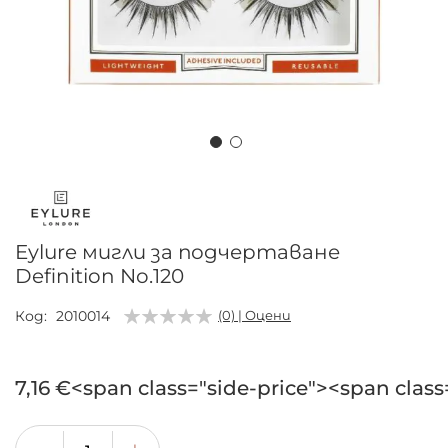
Преминете
към
началото
на
Eylure мигли за подчертаване
галерия
Definition No.120
със
снимки
Код
2010014
(0) | Оцени
7,16 €<span class="side-price"><span class