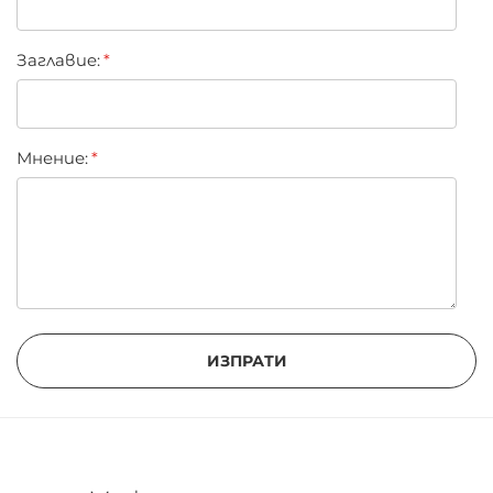
Грижа за изкуствените мигли:
Заглавиe:
С пръсти или пинсета отстранете
остатъците от лепило по изкуствените мигли
Внимателно премахнете спиралата по
Мнение:
изкуствените мигли с дегримьор
Поставете миглите в кутийката готови за
следваща употреба
ИЗПРАТИ