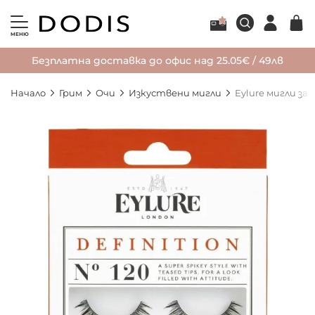
МЕНЮ
Безплатна доставка до офис над 25.05€ / 49лв
Начало
Грим
Очи
Изкуствени мигли
Eylure мигли за
Преминете
към
края
на
галерията
на
изображенията