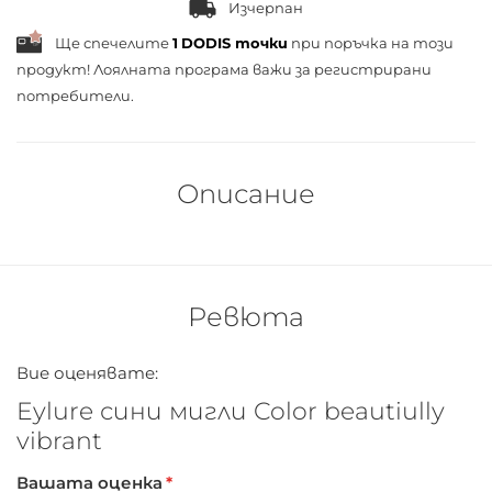
Изчерпан
Ще спечелите
1
DODIS точки
при поръчка на този
продукт! Лоялната програма важи за
регистрирани
потребители.
Описание
Ревюта
Вие оценявате:
Eylure сини мигли Color beautiully
vibrant
Вашата оценка