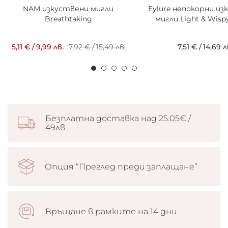
NAM изкуствени мигли
Eylure непокорни и
Breathtaking
мигли Light & Wisp
5,11 €
/
9,99 лв.
7,92 €
/
15,49 лв.
7,51 €
/
14,69 л
Безплатна доставка над 25.05€ /
49лв.
Опция “Преглед преди заплащане”
Връщане в рамките на 14 дни