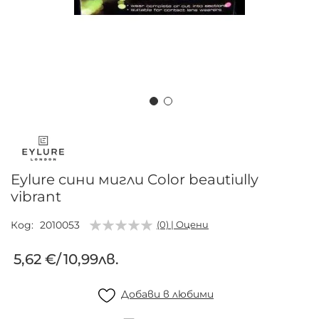
Преминете
към
началото
на
Eylure сини мигли Color beautiully
галерия
vibrant
със
снимки
Код
2010053
(0) | Оцени
5,62 €
/
10,99лв.
Добави в любими