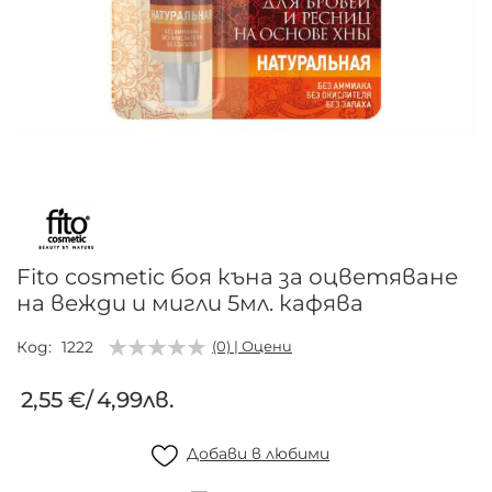
Преминете
към
началото
на
галерия
Fito cosmetic боя къна за оцветяване
със
на вежди и мигли 5мл. кафява
снимки
Код
1222
(0) | Оцени
2,55 €
/
4,99лв.
Добави в любими