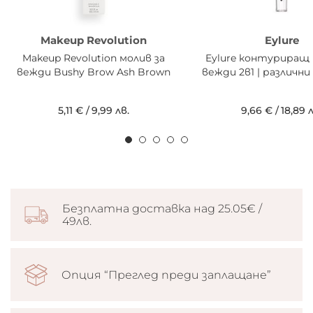
Makeup Revolution
Eylure
Makeup Revolution молив за
Eylure контуриращ 
вежди Bushy Brow Ash Brown
вежди 2в1 | различн
5,11 €
/
9,99 лв.
9,66 €
/
18,89 
Безплатна доставка над 25.05€ /
49лв.
Опция “Преглед преди заплащане”