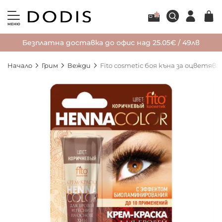
МЕНЮ
Безплатна доставка до офис над 25.05€ / 49лв
Начало
Грим
Вежди
Fito cosmetic боя къна за оцветява
Преминете
към
края
на
галерията
на
изображенията