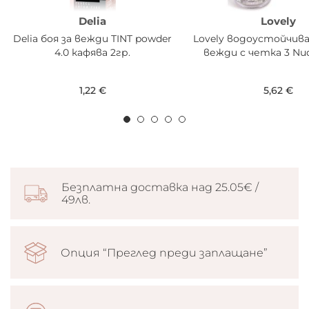
Delia
Lovely
Delia боя за вежди TINT powder
Lovely водоустойчива
4.0 кафява 2гр.
вежди с четка 3 Nu
1,22 €
5,62 €
Безплатна доставка над 25.05€ /
49лв.
Опция “Преглед преди заплащане”