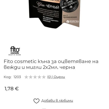
Преминете
към
началото
на
галерия
Fito cosmetic къна за оцветяване на
със
вежди и мигли 2х2мл. черна
снимки
Код
1203
(0) | Оцени
1,78 €
Добави в любими