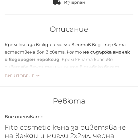
Изчерпан
Описание
Крем-къна за вежди и мигли в готов вид - първата
естествена боя в света, която
не съдържа амоняк
и водороден пероксид
. Крем къната красиво
оцветява веждите и миглите в дълбоко богат
цвят.
Органичното масло от репей
, което е част
ВИЖ ПОВЕЧЕ
от крем къната, подхранва, укрепва, сгъстява,
подобрява растежа на миглите и веждите,
възстановява блясъка им, изпълва с жизненост и
Ревюта
енергия. Крем къната прави вашия поглед по-ярък!
Вие оценявате:
Fito cosmetic къна за оцветяване
Начин на приложение: нанесете къната върху чисти
на вежди и мигли 2х2мл. черна