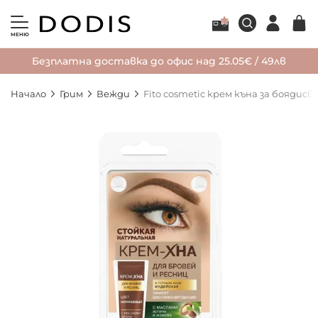
МЕНЮ
Безплатна доставка до офис над 25.05€ / 49лв
Начало
Грим
Вежди
Fito cosmetic крем къна за боядисв
Преминете
към
края
на
галерията
на
изображенията