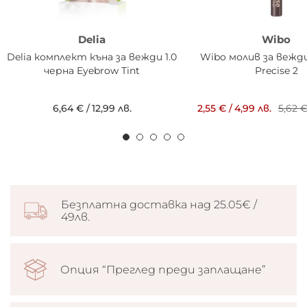
Delia
Wibo
Delia комплект къна за вежди 1.0
Wibo молив за вежд
черна Eyebrow Tint
Precise 2
6,64 €
/
12,99 лв.
2,55 €
/
4,99 лв.
5,62 
Безплатна доставка над 25.05€ /
49лв.
Опция “Преглед преди заплащане”