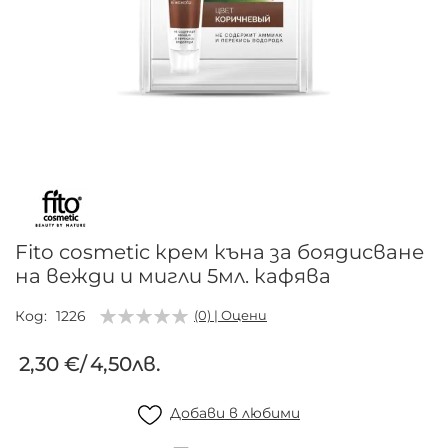
Преминете
към
началото
на
галерия
Fito cosmetic крем къна за боядисване
със
на вежди и мигли 5мл. кафява
снимки
Код
1226
(0) | Оцени
2,30 €
/
4,50лв.
Добави в любими