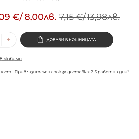
,09 €
/
8,00лв.
7,15 €
/
13,98лв.
ДОБАВИ В КОШНИЦАТА
 в любими
ност - Приблизителен срок за доставка: 2-5 работни дни*