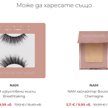
Може да харесате също
NAM
NAM
 изкуствени мигли
NAM хайлайтър Bounc
Breathtaking
Chamagne
9,99 лв.
7,92 €
/
15,49 лв.
5,11 €
/
9,99 лв.
10,99 €
/