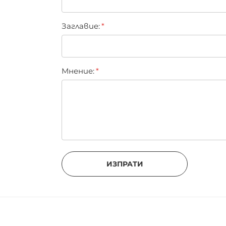
CONTENIR: CI 77891 (TITANIUM DIOXIDE), CI 77
OXIDES) , CI 19140 (YELLOW 5).]
Заглавиe:
Мнение:
ИЗПРАТИ