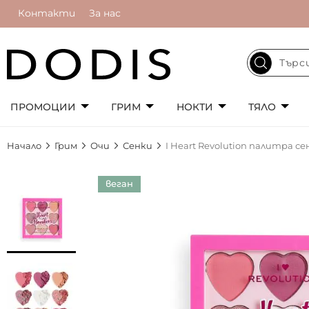
Контакти
За нас
ПРОМОЦИИ
ГРИМ
НОКТИ
ТЯЛО
Начало
Грим
Очи
Сенки
I Heart Revolution палитра се
Преминете
веган
към
края
на
галерията
на
изображенията