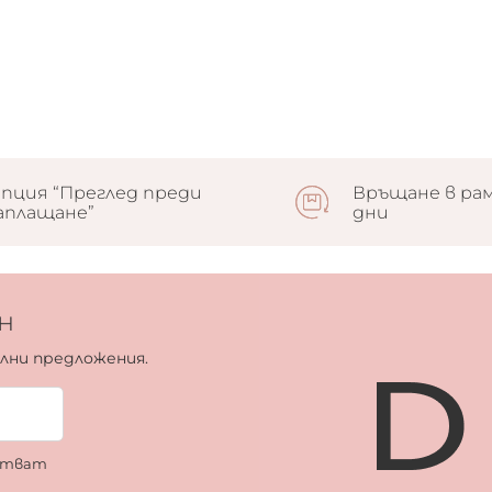
пция “Преглед преди
Връщане в рам
аплащане”
дни
н
ални предложения.
ботват