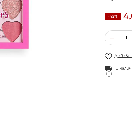
4
-42%
Добави
В налич