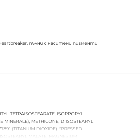
Heartbreaker, пълни с наситени пигменти
TYL TETRAISOSTEARATE, ISOPROPYL
LE MINERALE), METHICONE, DIISOSTEARYL
891 (TITANIUM DIOXIDE). *PRESSED
DIISOSTEARYL MALATE, MAGNESIUM