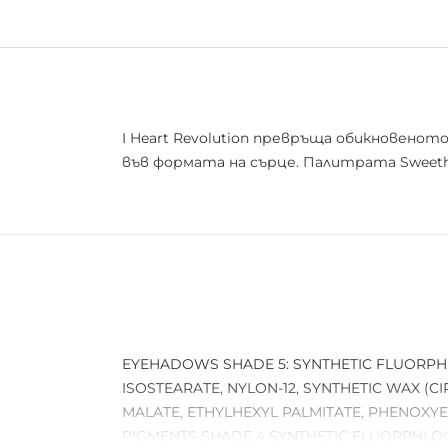
I Heart Revolution превръща обикновенот
във формата на сърце. Палитрата Sweethe
EYEHADOWS SHADE 5: SYNTHETIC FLUORPHL
ISOSTEARATE, NYLON-12, SYNTHETIC WAX (C
MALATE, ETHYLHEXYL PALMITATE, PHENOXYET
PIGMENTS SHADE 4 SYNTHETIC FLUORPHLOGO