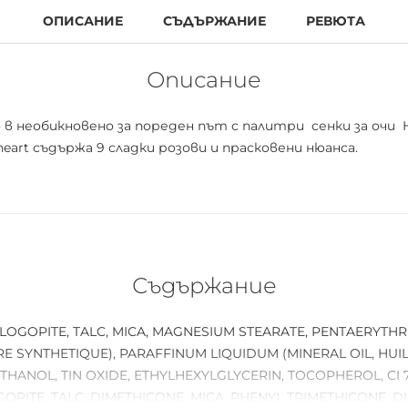
ОПИСАНИЕ
СЪДЪРЖАНИЕ
РЕВЮТА
Описание
о в необикновено за пореден път с палитри сенки за очи 
art съдържа 9 сладки розови и прасковени нюанса.
Съдържание
OGOPITE, TALC, MICA, MAGNESIUM STEARATE, PENTAERYTHRI
IRE SYNTHETIQUE), PARAFFINUM LIQUIDUM (MINERAL OIL, HUI
HANOL, TIN OXIDE, ETHYLHEXYLGLYCERIN, TOCOPHEROL, CI 77
PITE, TALC, DIMETHICONE, MICA, PHENYL TRIMETHICONE, 