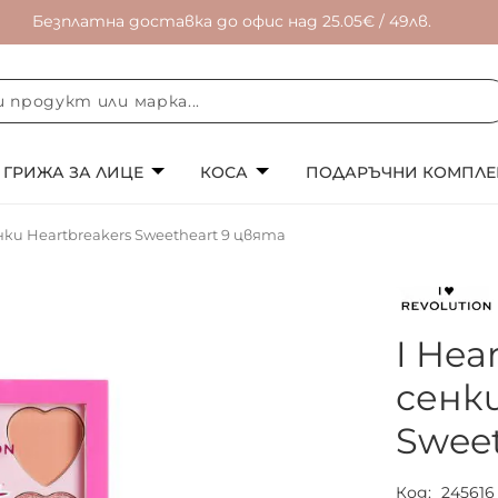
Безплатна доставка до офис над 25.05€ / 49лв.
ГРИЖА ЗА ЛИЦЕ
КОСА
ПОДАРЪЧНИ КОМПЛЕ
нки Heartbreakers Sweetheart 9 цвята
I Hea
сенки
Swee
Код
245616