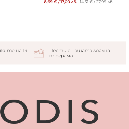
8,69 €
/
17,00 лв.
14,31 €
/
27,99 лв.
ките на 14
Пести с нашата лоялна
програма