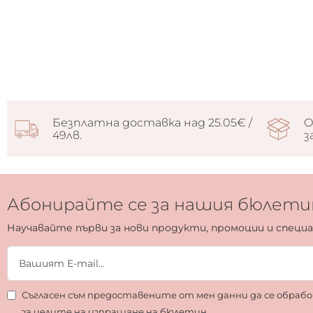
Безплатна доставка над 25.05€ /
О
49лв.
з
Абонирайте се за нашия бюлети
Научавайте първи за нови продукти, промоции и специ
Съгласен съм предоставените от мен данни да се обра
за целите на изпращане на бюлетин.