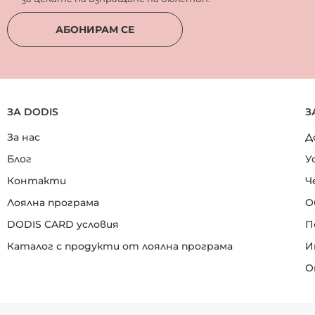
АБОНИРАМ СЕ
ЗА DODIS
З
За нас
Д
Блог
У
Контакти
Ч
Лоялна програма
О
DODIS CARD условия
П
Каталог с продукти от лоялна програма
И
О