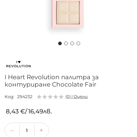
Преминете
към
началото
на
I Heart Revolution палитра за
галерия
контуриране Chocolate Fair
със
снимки
Код
294232
(0) | Оцени
8,43 €
/
16,49лв.