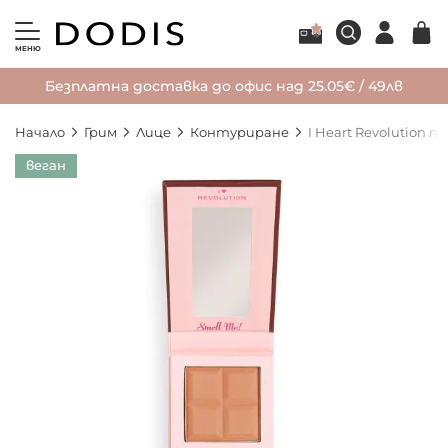
МЕНЮ
Безплатна доставка до офис над 25.05€ / 49лв
Начало
Грим
Лице
Контуриране
I Heart Revolution 
Преминете
веган
към
края
на
галерията
на
изображенията