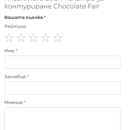
контуриране Chocolate Fair
Вашата оценка
Рейтинг:
1
2
3
4
5
Име:
star
stars
stars
stars
stars
Заглавиe:
Мнение: