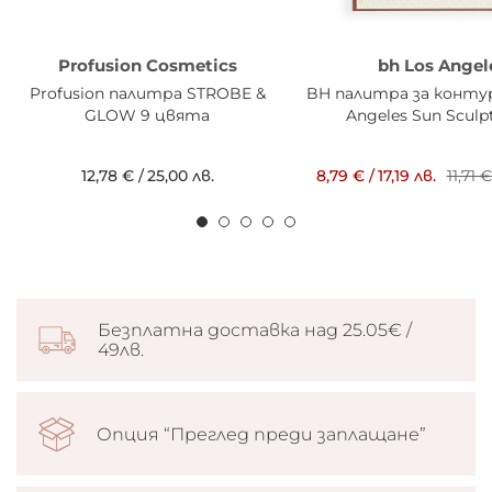
Profusion Cosmetics
bh Los Angel
Profusion палитра STROBE &
BH палитра за конту
GLOW 9 цвята
Angeles Sun Sculp
12,78 €
/
25,00 лв.
8,79 €
/
17,19 лв.
11,71 €
Безплатна доставка над 25.05€ /
49лв.
Опция “Преглед преди заплащане”