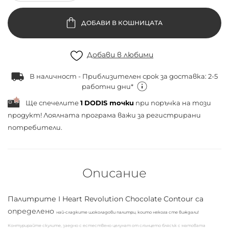
ДОБАВИ В КОШНИЦАТА
Добави в любими
В наличност - Приблизителен срок за доставка: 2-5
работни дни*
Ще спечелите
1
DODIS точки
при поръчка на този
продукт! Лоялната програма важи за
регистрирани
потребители.
Описание
Палитрите I Heart Revolution Chocolate Contour са
определено
най-сладките шоколадови палитри, които някога сте виждали!
Контурирайте скулите, заедно с естествено целунат от слънцето блясък с матовата