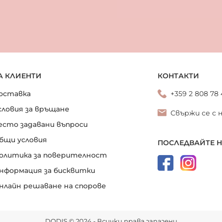
А КЛИЕНТИ
КОНТАКТИ
оставка
+359 2 808 78
словия за връщане
Свържи се с 
есто задавани въпроси
бщи условия
ПОСЛЕДВАЙТЕ 
олитика за поверителност
нформация за бисквитки
нлайн решаване на спорове
DODIS © 2024 - Всички права запазени