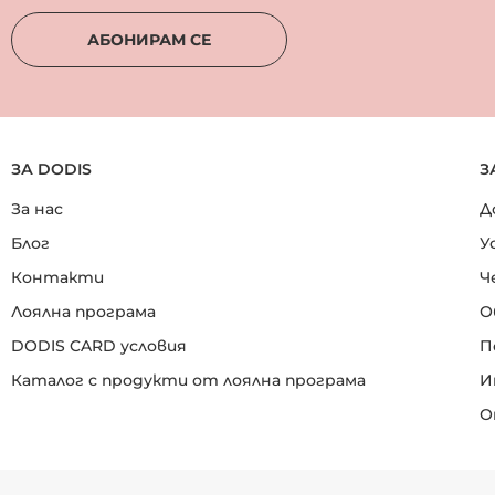
АБОНИРАМ СЕ
ЗА DODIS
З
За нас
Д
Блог
У
Контакти
Ч
Лоялна програма
О
DODIS CARD условия
П
Каталог с продукти от лоялна програма
И
О