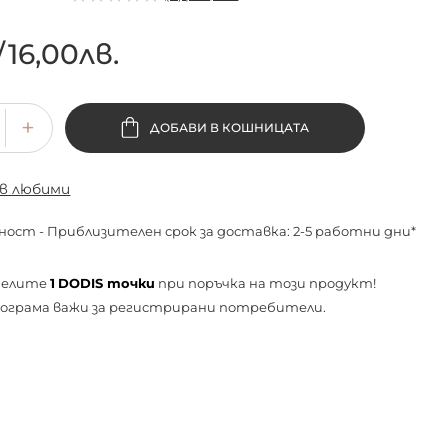
/
16,00лв.
ДОБАВИ В КОШНИЦАТА
 в любими
ност - Приблизителен срок за доставка: 2-5 работни дни*
челите
1
DODIS точки
при поръчка на този продукт!
ограма важи за
регистрирани
потребители.