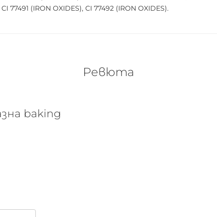
CI 77491 (IRON OXIDES), CI 77492 (IRON OXIDES).
Ревюта
азна baking