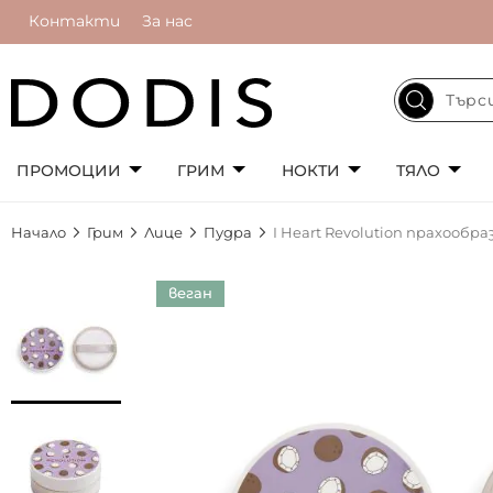
Контакти
За нас
ПРОМОЦИИ
ГРИМ
НОКТИ
ТЯЛО
Начало
Грим
Лице
Пудра
I Heart Revolution прахообр
Преминете
веган
към
края
на
галерията
на
изображенията