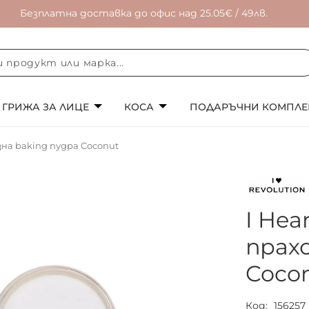
Безплатна доставка до офис над 25.05€ / 49лв.
ГРИЖА ЗА ЛИЦЕ
КОСА
ПОДАРЪЧНИ КОМПЛЕ
азна baking пудра Coconut
I Hea
прах
Coco
Код
156257