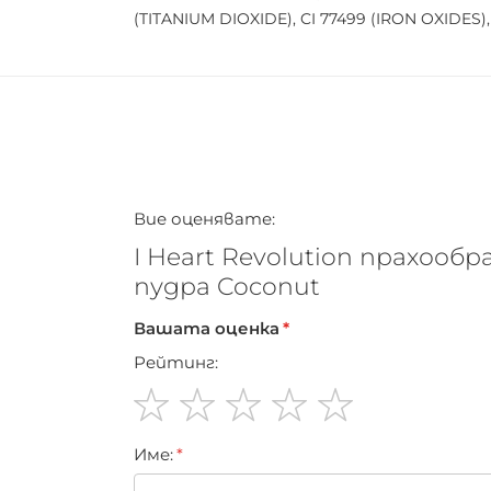
(TITANIUM DIOXIDE), CI 77499 (IRON OXIDES), 
Вие оценявате:
I Heart Revolution прахообр
пудра Coconut
Вашата оценка
Рейтинг:
1
2
3
4
5
Име:
star
stars
stars
stars
stars