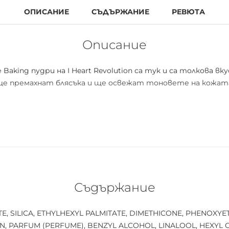
ОПИСАНИЕ
СЪДЪРЖАНИЕ
РЕВЮТА
Описание
aking пудри на I Heart Revolution са тук и са толкова вк
ще премахнат блясъка и ще освежат тоновете на кожата
повишете нивото си с шоколадов банан.
 пухкава четка. Препоръчваме четката за лице в комплек
 и оставете за 5-10 минути, след което избършете изли
Съдържание
.
, SILICA, ETHYLHEXYL PALMITATE, DIMETHICONE, PHENOXYE
, PARFUM (PERFUME), BENZYL ALCOHOL, LINALOOL, HEXYL C