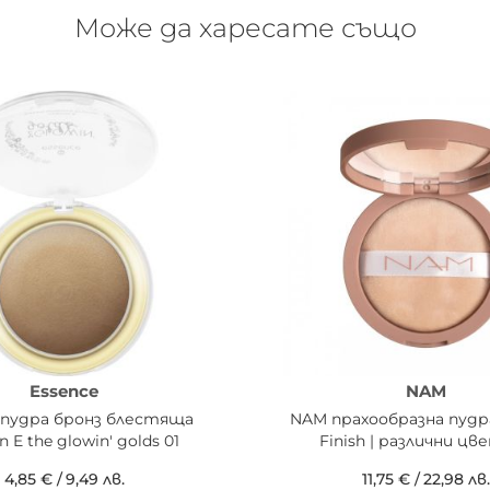
Може да харесате също
Essence
NAM
 пудра бронз блестяща
NAM прахообразна пудр
n E the glowin' golds 01
Finish | различни ц
4,85 €
/
9,49 лв.
11,75 €
/
22,98 лв.