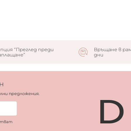
пция “Преглед преди
Връщане в рам
аплащане”
дни
н
ални предложения.
ботват