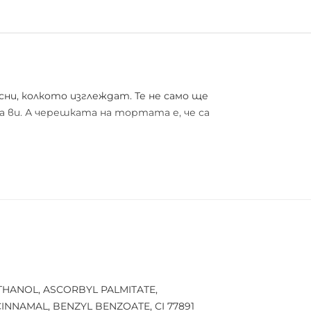
усни, колкото изглеждат. Те не само ще
 ви. А черешката на тортата е, че са
та четки Sprinkles за естествен
шната пудра. Ще получите безупречно
THANOL, ASCORBYL PALMITATE,
INNAMAL, BENZYL BENZOATE, CI 77891