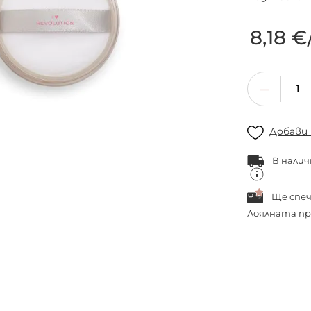
8,18 €
Добави
В налич
Ще спе
Лоялната пр