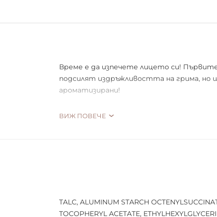
Време е да изпечете лицето си! Първите B
подсилят издръжливостта на грима, но 
ароматизирани!
Изберете от кокос, праскова, банан или 
ВИЖ ПОВЕЧЕ
Как да използвате:
Фино смляната пудра може да се нанесе с
завършек. Или поставете с гъба за грим
покритие, което ще издържи денонощно
TALC, ALUMINUM STARCH OCTENYLSUCCINATE
TOCOPHERYL ACETATE, ETHYLHEXYLGLYCERIN