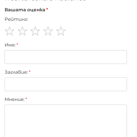
Вашата оценка
Рейтинг:
1
2
3
4
5
Име:
star
stars
stars
stars
stars
Заглавиe:
Мнение: