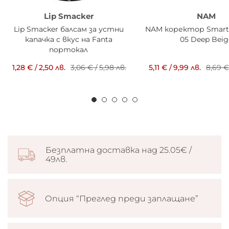
Lip Smacker
NAM
Lip Smacker балсам за устни
NAM коректор Smart 
капачка с вкус на Fanta
05 Deep Beig
портокал
1,28 €
/
2,50 лв.
3,06 €
/
5,98 лв.
5,11 €
/
9,99 лв.
8,69 
Безплатна доставка над 25.05€ /
49лв.
Опция “Преглед преди заплащане”