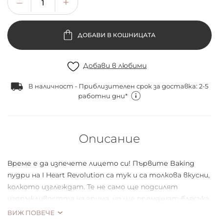
ДОБАВИ В КОШНИЦАТА
Добави в любими
В наличност - Приблизителен срок за доставка: 2-5
работни дни*
Описание
Време е да изпечете лицето си! Първите Baking
пудри на I Heart Revolution са тук и са толкова вкусни,
колкото изглеждат. Те не само ще подсилят
издръжливостта на грима, но ще премахнат блясъка
и ще освежат тоновете на кожата ви. А черешката
ВИЖ ПОВЕЧЕ