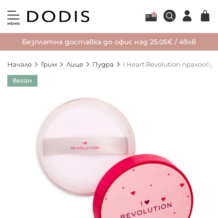
МЕНЮ
Безплатна доставка до офис над 25.05€ / 49лв
Начало
Грим
Лице
Пудра
I Heart Revolution прахооб
Преминете
веган
към
края
на
галерията
на
изображенията