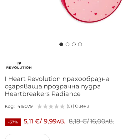
Преминете
към
началото
на
I Heart Revolution прахообразна
галерия
озаряваща прозрачна пудра
със
Heartbreakers Radiance
снимки
Код
419079
(0) | Оцени
5,11 €
/
9,99лв.
8,18 €
/
16,00лв.
-37%