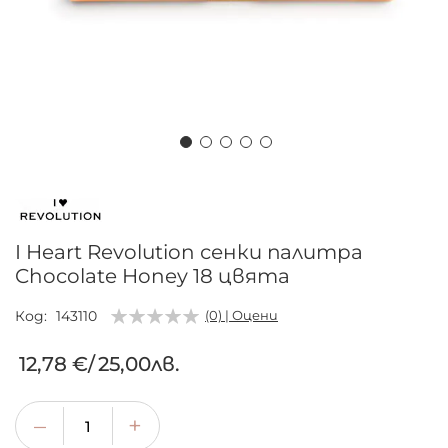
Преминете
към
началото
на
I Heart Revolution сенки палитра
галерия
Chocolate Honey 18 цвята
със
снимки
Код
143110
(0) | Оцени
12,78 €
/
25,00лв.