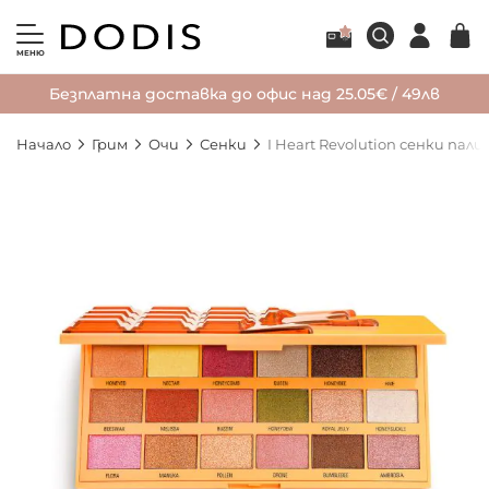
МЕНЮ
Безплатна доставка до офис над 25.05€ / 49лв
Начало
Грим
Очи
Сенки
I Heart Revolution сенки пал
Преминете
към
края
на
галерията
на
изображенията