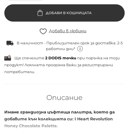
ДОБАВИ В КОШНИЦАТА
Добави в любими
В наличност - Приблизителен срок за доставка: 2-5
работни дни*
Ще спечелите
2
DODIS точки
при поръчка на този
продукт! Лоялната програма важи за
регистрирани
потребители.
Описание
Имаме грандиозна цъфтяща палитра, която да
добавите към колекцията си: I Heart Revolution
Honey Chocolate Palette.