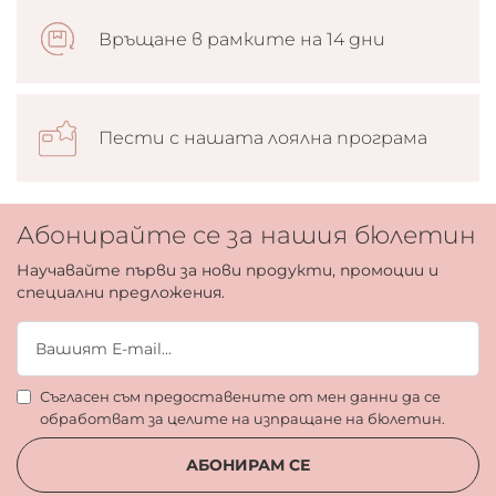
6), CI 15850 (RED 7), CI 19140 (YELLOW 5), CI 16035 (RED
Връщане в рамките на 14 дни
40)]. SHADE 1,9,16 : MICA, TALC, MAGNESIUM STEARATE,
ETHYLHEXYL PALMITATE, PARAFFINUM LIQUIDUM
(MINERAL OIL, HUILE MINERALE), DIMETHICONE,
POLYETHYLENE, POLYBUTENE, TIN OXIDE,
Пести с нашата лоялна програма
METHYLPARABEN, PROPYLPARABEN,
PARFUM(FRAGRANCE), [+/- MAY CONTAIN (PEUT
CONTENIR): CI 77891 (TITANIUM DIOXIDE), CI 77007
(ULTRAMARINES), CI 15850 (RED 7), CI 15985 (YELLOW 6), CI
Абонирайте се за нашия бюлетин
75470 (CARMINE), CI 16035 (RED 40)].
Научавайте първи за нови продукти, промоции и
специални предложения.
Съгласен съм предоставените от мен данни да се
обработват за целите на изпращане на бюлетин.
АБОНИРАМ СЕ