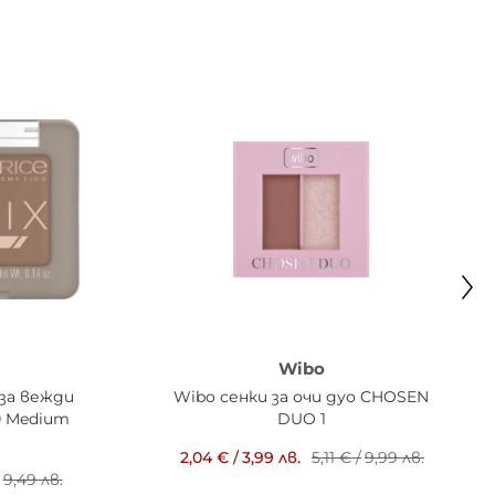
Wibo
 за вежди
Wibo сенки за очи дуо CHOSEN
40 Medium
DUO 1
2,04 €
/
3,99 лв.
5,11 €
/
9,99 лв.
9,49 лв.