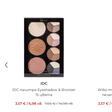
IDC
IDC палитра Eyeshadow & Bronzer
Wibo т
15 цвята
печа
3,57 €
/
6,98 лв.
7,66 €
/
14,98 лв.
3,57 €
/