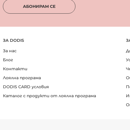
АБОНИРАМ СЕ
ЗА DODIS
З
За нас
Д
Блог
У
Контакти
Ч
Лоялна програма
О
DODIS CARD условия
П
Каталог с продукти от лоялна програма
И
О