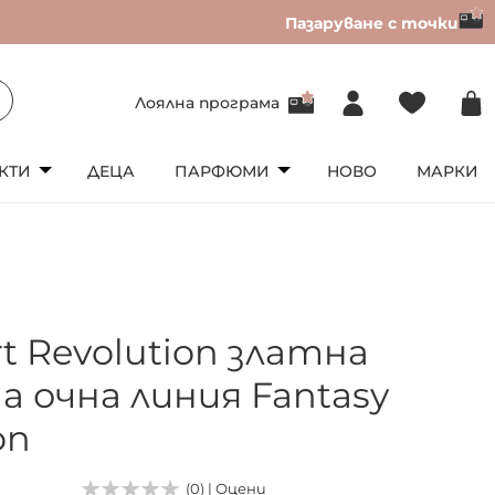
Пазаруване с точки
Лоялна програма
КТИ
ДЕЦА
ПАРФЮМИ
НОВО
МАРКИ
rt Revolution златна
а очна линия Fantasy
on
(0) | Оцени