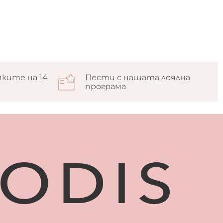
ките на 14
Пести с нашата лоялна
програма