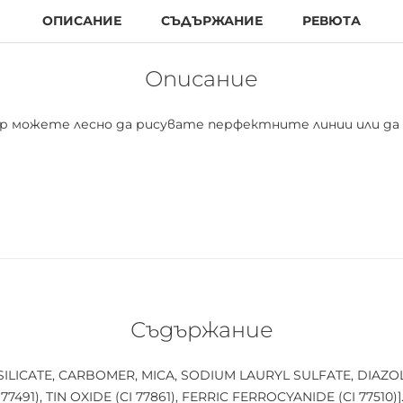
ОПИСАНИЕ
СЪДЪРЖАНИЕ
РЕВЮТА
Описание
ор можете лесно да рисувате перфектните линии или да
Съдържание
ICATE, CARBOMER, MICA, SODIUM LAURYL SULFATE, DIAZOLI
77491), TIN OXIDE (CI 77861), FERRIC FERROCYANIDE (CI 77510)]