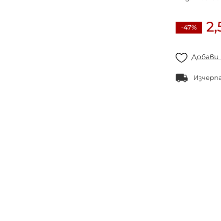
2,
-47%
Добави
Изчерп