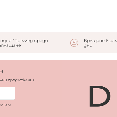
пция “Преглед преди
Връщане в рам
аплащане”
дни
н
ални предложения.
ботват