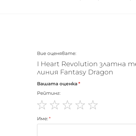
Вие оценявате:
I Heart Revolution златна 
линия Fantasy Dragon
Вашата оценка
Рейтинг:
1
2
3
4
5
Име:
star
stars
stars
stars
stars