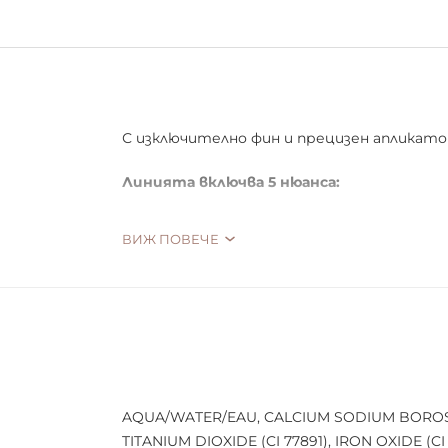
С изключително фин и прецизен апликат
Линията включва 5 нюанса:
Angel - розово злато.
ВИЖ ПОВЕЧЕ
Black - класическо черно.
Dragon - блестящ бронз.
Mermaid - седеф с розови отблясъци.
Unicorn - опал със сини отблясъци.
AQUA/WATER/EAU, CALCIUM SODIUM BOROSIL
TITANIUM DIOXIDE (CI 77891), IRON OXIDE (CI 