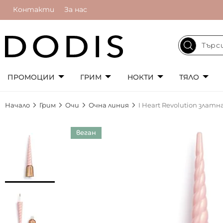
Контакти
За нас
ПРОМОЦИИ
ГРИМ
НОКТИ
ТЯЛО
Начало
Грим
Очи
Очна линия
I Heart Revolution злат
Преминете
веган
към
края
на
галерията
на
изображенията