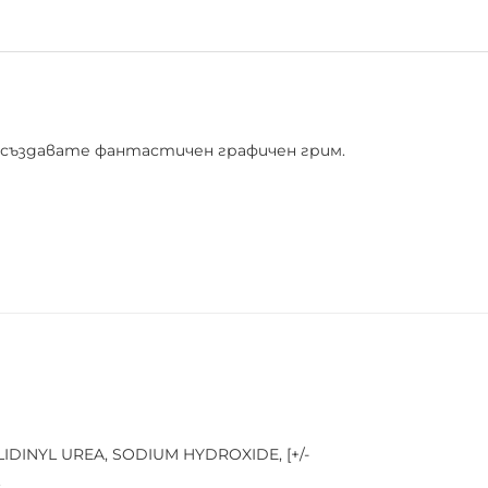
 създавате фантастичен графичен грим.
DINYL UREA, SODIUM HYDROXIDE, [+/-
.