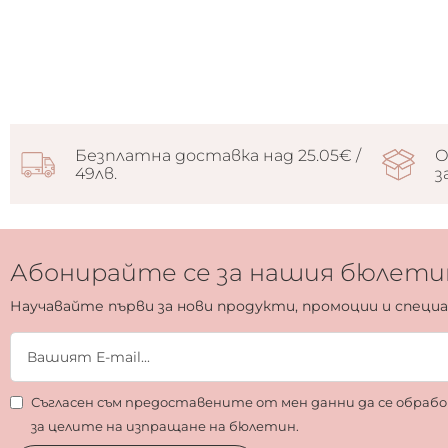
Безплатна доставка над 25.05€ /
О
49лв.
з
Абонирайте се за нашия бюлети
Научавайте първи за нови продукти, промоции и специ
Съгласен съм предоставените от мен данни да се обра
за целите на изпращане на бюлетин.