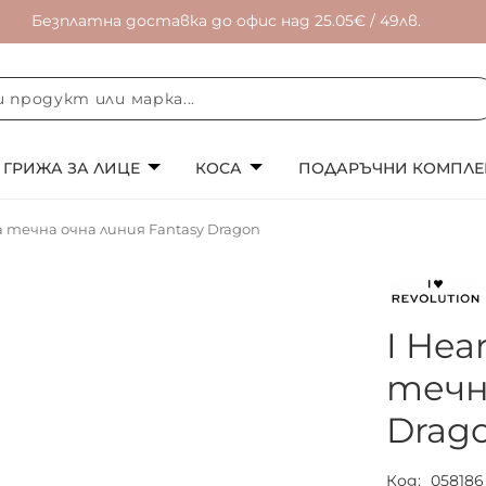
Безплатна доставка до офис над 25.05€ / 49лв.
ГРИЖА ЗА ЛИЦЕ
КОСА
ПОДАРЪЧНИ КОМПЛЕ
на течна очна линия Fantasy Dragon
I Hea
течн
Drag
Код
058186