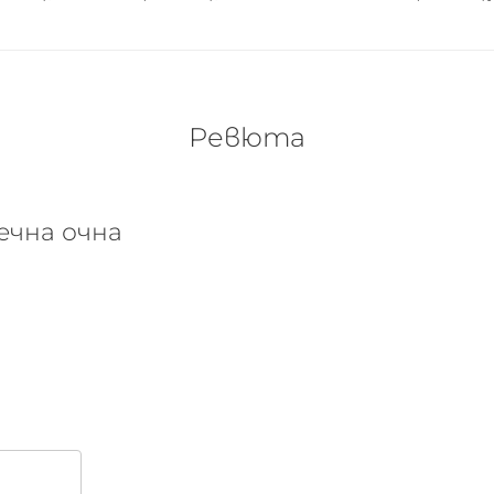
Ревюта
течна очна