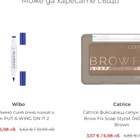
Може да харесате също
Wibo
Catrice
ъмно синя очна линия и
Catrice фиксиращ сапун
т PUT A WING ON IT 2
Brow Fix Soap Stylist 0
Brown
6,98 лв.
5,62 €
/
10,99 лв.
3,57 €
/
6,98 лв.
4,85 €
/