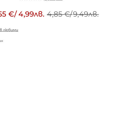
55 €
/
4,99лв.
4,85 €
/
9,49лв.
 в любими
ан