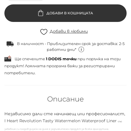
ДОБАВИ В КОШНИЦАТА
Добави в любими
В наличност - Приблизителен срок за доставка: 2-5
работни дни*
Ще спечелите
1
DODIS точки
при поръчка на този
продукт! Лоялната програма важи за
регистрирани
потребители.
Описание
Независимо дали сте начинаещ или професионалист,
I Heart Revolution Tasty Watermelon Waterproof Liner
със
забавния си плодов дизайн на диня
е задължителен продукт за всяка грим рутина.