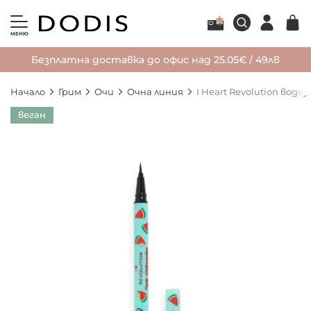
МЕНЮ
Безплатна доставка до офис над 25.05€ / 49лв
Начало
Грим
Очи
Очна линия
I Heart Revolution вод
Преминете
веган
към
края
на
галерията
на
изображенията