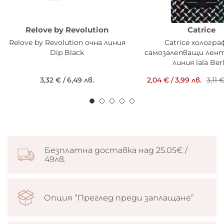
Relove by Revolution
Catrice
Relove by Revolution очна линия
Catrice хологра
Dip Black
самозалепващи лент
линия lala Berl
3,32 €
/
6,49 лв.
2,04 €
/
3,99 лв.
3,11 
Безплатна доставка над 25.05€ /
49лв.
Опция “Преглед преди заплащане”