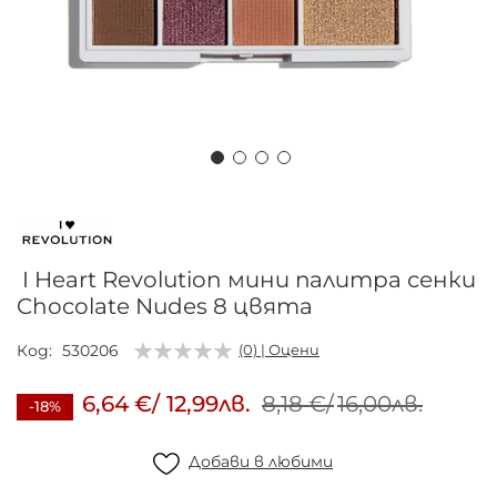
Преминете
към
началото
на
I Heart Revolution мини палитра сенки
галерия
Chocolate Nudes 8 цвята
със
снимки
Код
530206
(0) | Оцени
6,64 €
/
12,99лв.
8,18 €
/
16,00лв.
-18%
Добави в любими