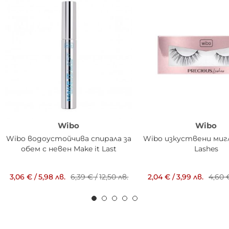
Wibo
Wibo
Wibo водоустойчива спирала за
Wibo изкуствени мигл
обем с невен Make it Last
Lashes
3,06 €
/
5,98 лв.
6,39 €
/
12,50 лв.
2,04 €
/
3,99 лв.
4,60 