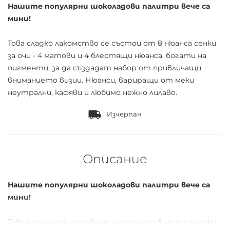
Нашите популярни шоколадови палитри вече са
мини!
Това сладко лакомство се състои от 8 нюанса сенки
за очи - 4 матови и 4 блестящи нюанса, богати на
пигменти, за да създадат набор от привличащи
вниманието визии. Нюанси, вариращи от меки
неутрални, кафяви и любимо нежно лилаво.
Изчерпан
Описание
Нашите популярни шоколадови палитри вече са
мини!
Това сладко лакомство се състои от 8 нюанса сенки