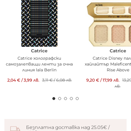
Catrice
Catrice
Catrice холографски
Catrice Disney п
самозалепващи ленти за очна
хайлайтър Maleficen
линия lala Berlin
Rise Above
2,04 €
/
3,99 лв.
3,11 €
/
6,08 лв.
9,20 €
/
17,99 лв.
13,2
лв.
Безплатна доставка над 25.05€ /