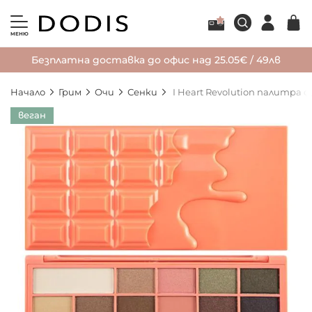
МЕНЮ
Безплатна доставка до офис над 25.05€ / 49лв
Начало
Грим
Очи
Сенки
I Heart Revolution палитра с
Преминете
веган
към
края
на
галерията
на
изображенията