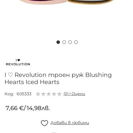
Преминете
към
началото
на
I ♡ Revolution троен руж Blushing
галерия
Hearts Iced Hearts
със
снимки
Код
605333
(0) | Оцени
7,66 €
/
14,98лв.
Добави в любими