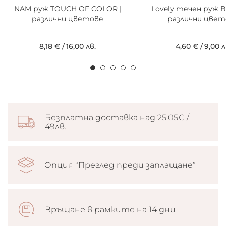
NAM руж TOUCH OF COLOR |
Lovely течен руж B
различни цветове
различни цвет
8,18 €
/
16,00 лв.
4,60 €
/
9,00 л
Безплатна доставка над 25.05€ /
49лв.
Опция “Преглед преди заплащане”
Връщане в рамките на 14 дни