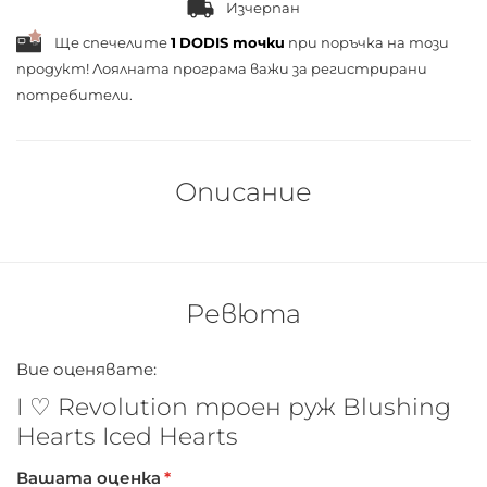
Изчерпан
Ще спечелите
1
DODIS точки
при поръчка на този
продукт! Лоялната програма важи за
регистрирани
потребители.
Описание
Ревюта
Вие оценявате:
I ♡ Revolution троен руж Blushing
Hearts Iced Hearts
Вашата оценка