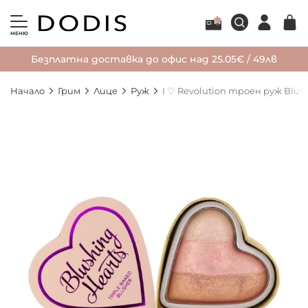
МЕНЮ
Безплатна доставка до офис над 25.05€ / 49лв
Начало
Грим
Лице
Руж
I ♡ Revolution троен руж Blush
Преминете
към
края
на
галерията
на
изображенията