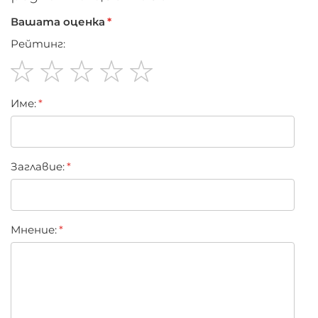
Вашата оценка
Рейтинг:
1
2
3
4
5
Име:
star
stars
stars
stars
stars
Заглавиe:
Мнение: