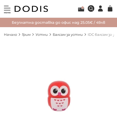
МЕНЮ
Безплатна доставка до офис над 25.05€ / 49лв
Начало
Грим
Устни
Балсам за устни
IDC балсам за у
Преминете
към
края
на
галерията
на
изображенията