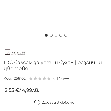
Преминете
към
началото
на
IDC балсам за устни бухал | различни
галерия
цветове
със
снимки
Код
256102
(0) | Оцени
2,55 €
/
4,99лв.
Добави в любими