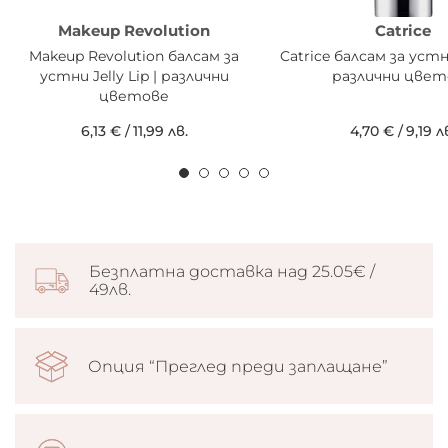
Makeup Revolution
Catrice
Makeup Revolution балсам за
Catrice балсам за устн
устни Jelly Lip | различни
различни цвет
цветове
6,13 €
/
11,99 лв.
4,70 €
/
9,19 л
Безплатна доставка над 25.05€ /
49лв.
Опция “Преглед преди заплащане”