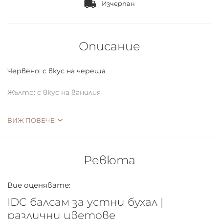
Изчерпан
Описание
Червено: с вкус на череша
Жълто: с вкус на ванилия
Розово: с вкус на ягода
ВИЖ ПОВЕЧЕ
Лилаво: с вкус на боровинка
Ревюта
Вие оценявате:
IDC балсам за устни бухал |
различни цветове