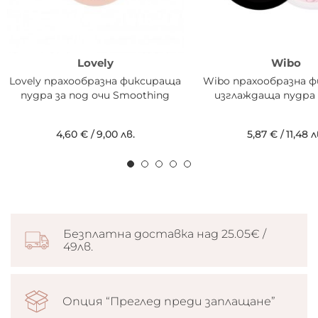
Lovely
Wibo
Lovely прахообразна фиксираща
Wibo прахообразна 
пудра за под очи Smoothing
изглаждаща пудра P
4,60 €
/
9,00 лв.
5,87 €
/
11,48 л
Безплатна доставка над 25.05€ /
49лв.
Опция “Преглед преди заплащане”