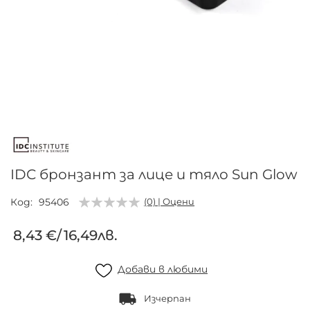
Преминете
към
началото
на
галерия
IDC бронзант за лице и тяло Sun Glow
със
снимки
Код
95406
(0) | Оцени
8,43 €
/
16,49лв.
Добави в любими
Изчерпан