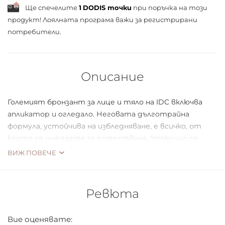
Ще спечелите
1
DODIS точки
при поръчка на този
продукт! Лоялната програма важи за
регистрирани
потребители.
Описание
Големият бронзант за лице и тяло на IDC включва
апликатор и огледало. Неговата дълготрайна
формула, устойчива на избледняване, е всичко, от
което се нуждаете за естествена, "току-що се
върнала от ваканцията" визия. Неговият блясък
ВИЖ ПОВЕЧЕ
улавя окото, който е така естествен, независимо
дали сте отстрани на басейна, на плажа, или на
леглото.
Ревюта
Тегло: 10 грама
Вие оценявате: