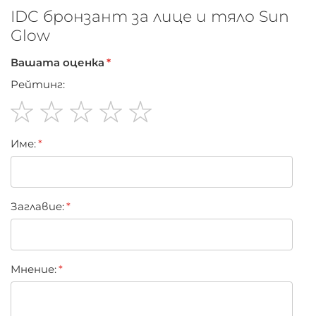
IDC бронзант за лице и тяло Sun
Glow
Вашата оценка
Рейтинг:
1
2
3
4
5
Име:
star
stars
stars
stars
stars
Заглавиe:
Мнение: