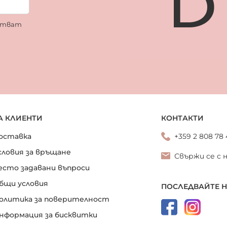
ботват
А КЛИЕНТИ
КОНТАКТИ
оставка
+359 2 808 78
словия за връщане
Свържи се с 
есто задавани въпроси
бщи условия
ПОСЛЕДВАЙТЕ 
олитика за поверителност
нформация за бисквитки