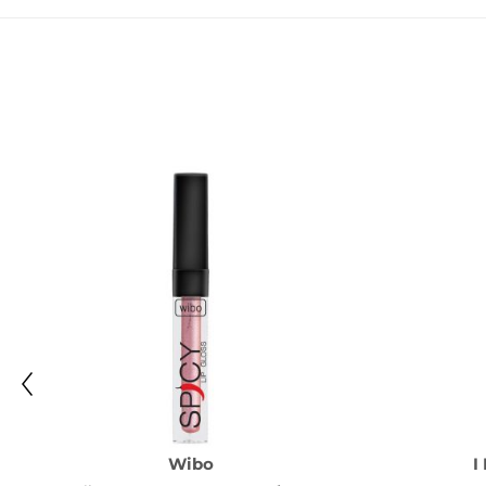
Wibo
I