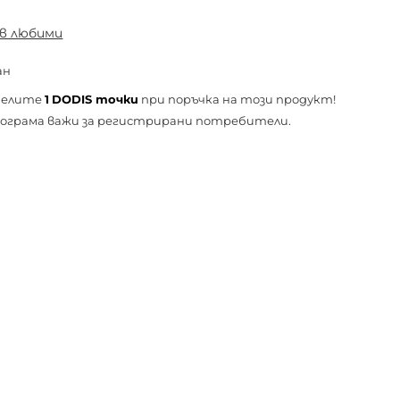
 в любими
ан
челите
1
DODIS точки
при поръчка на този продукт!
ограма важи за
регистрирани
потребители.