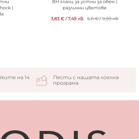
стни
BH гланц за устни за обем |
hock |
различни цветове
ве
3,83 €
/
7,49 лв.
5,11 €
/
9,99 лв.
ките на 14
Пести с нашата лоялна
програма