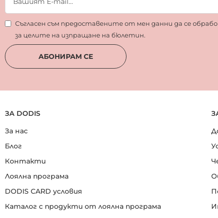
Съгласен съм предоставените от мен данни да се обра
за целите на изпращане на бюлетин.
АБОНИРАМ СЕ
ЗА DODIS
З
За нас
Д
Блог
У
Контакти
Ч
Лоялна програма
О
DODIS CARD условия
П
Каталог с продукти от лоялна програма
И