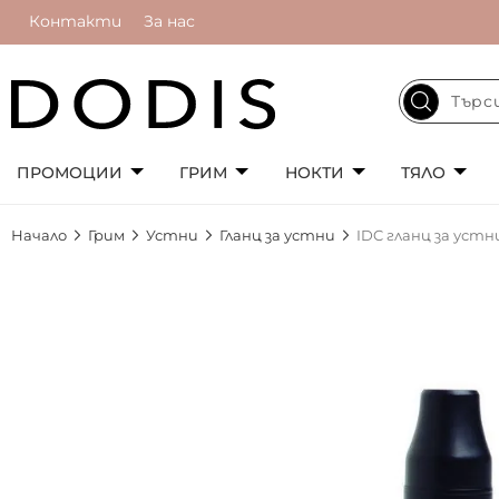
Контакти
За нас
ПРОМОЦИИ
ГРИМ
НОКТИ
ТЯЛО
Начало
Грим
Устни
Гланц за устни
IDC гланц за устн
Преминете
към
края
на
галерията
на
изображенията