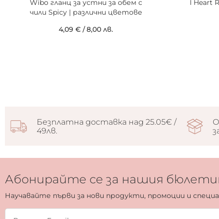
Wibo гланц за устни за обем с
I Heart 
чили Spicy | различни цветове
4,09 €
/
8,00 лв.
Безплатна доставка над 25.05€ /
О
49лв.
з
Абонирайте се за нашия бюлети
Научавайте първи за нови продукти, промоции и специ