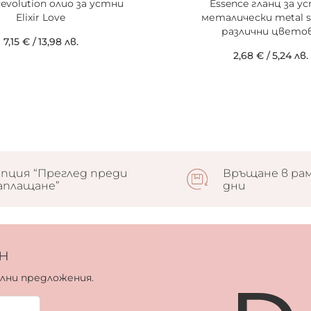
Revolution олио за устни
Essence гланц за у
Elixir Love
металически metal s
различни цвето
7,15 €
/
13,98 лв.
2,68 €
/
5,24 лв.
пция “Преглед преди
Връщане в рам
аплащане”
дни
н
ални предложения.