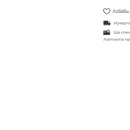
Добави
Изчерп
Ще спе
Лоялната пр