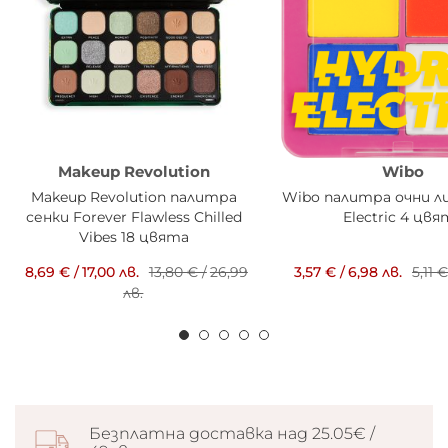
Makeup Revolution
Wibo
Makeup Revolution палитра
Wibo палитра очни л
сенки Forever Flawless Chilled
Electric 4 цв
Vibes 18 цвята
8,69 €
/
17,00 лв.
13,80 €
/
26,99
3,57 €
/
6,98 лв.
5,11 
лв.
Безплатна доставка над 25.05€ /