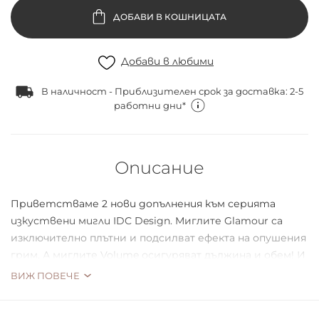
ДОБАВИ В КОШНИЦАТА
Добави в любими
В наличност - Приблизителен срок за доставка: 2-5
работни дни*
Описание
Приветстваме 2 нови допълнения към серията
изкуствени мигли
IDC Design. Миглите
Glamour са
изключително плътни и подсилват ефекта на опушения
грим. А миглите Volume осигуряват дължина и обем! И
двата модела се нанасят изключително лесно,
ВИЖ ПОВЕЧЕ
благодарение на извитата и прозрачна лента.
Съдържат лепило.