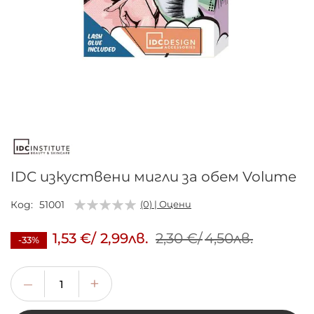
Преминете
към
началото
на
галерия
IDC изкуствени мигли за обем Volume
със
снимки
Код
51001
(0) | Оцени
1,53 €
/
2,99лв.
2,30 €
/
4,50лв.
-33%