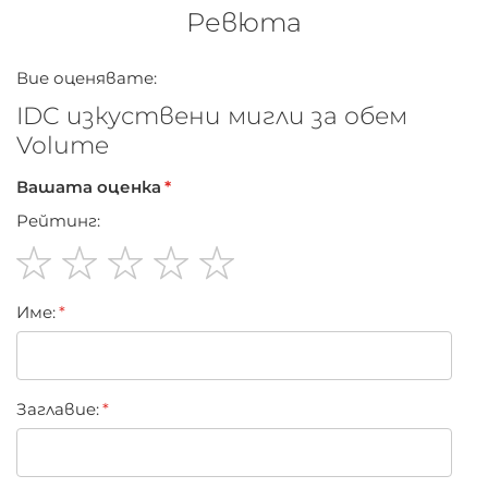
Ревюта
Вие оценявате:
IDC изкуствени мигли за обем
Volume
Вашата оценка
Рейтинг:
1
2
3
4
5
Име:
star
stars
stars
stars
stars
Заглавиe: