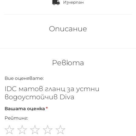
Изчерпан
Описание
Ревюта
Вие оценявате:
IDC матов гланц за устни
водоустойчив Diva
Вашата оценка
Рейтинг: