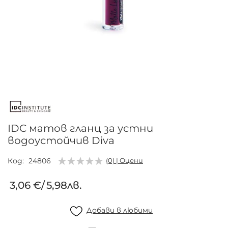
Преминете
към
началото
на
галерия
IDC матов гланц за устни
със
водоустойчив Diva
снимки
Код
24806
(0) | Оцени
3,06 €
/
5,98лв.
Добави в любими