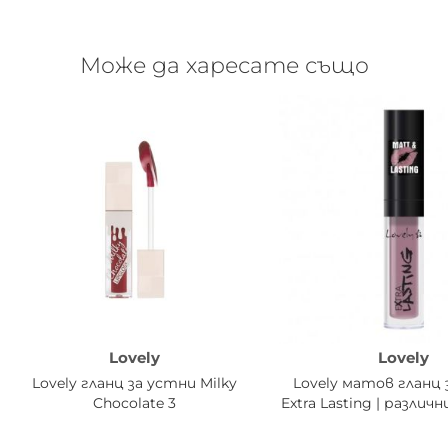
Може да харесате също
Lovely
Lovely
Lovely гланц за устни Milky
Lovely матов гланц
Chocolate 3
Extra Lasting | разли