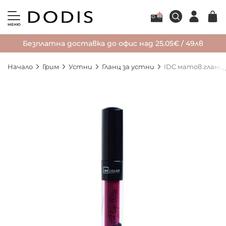
МЕНЮ
Безплатна доставка до офис над 25.05€ / 49лв
Начало
Грим
Устни
Гланц за устни
IDC матов гланц
Преминете
към
края
на
галерията
на
изображенията