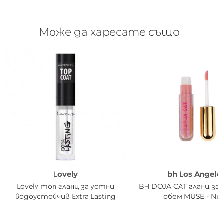
Може да харесате също
Lovely
bh Los Angel
Lovely топ гланц за устни
BH DOJA CAT гланц з
водоустойчив Extra Lasting
обем MUSE - N