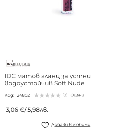
Преминете
към
началото
на
галерия
IDC матов гланц за устни
със
водоустойчив Soft Nude
снимки
Код
24802
(0) | Оцени
3,06 €
/
5,98лв.
Добави в любими