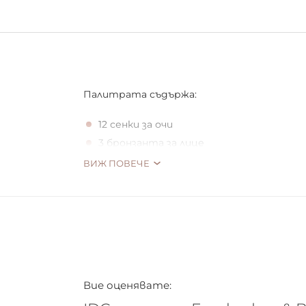
Палитрата съдържа:
12 сенки за очи
3 бронзанта за лице
ВИЖ ПОВЕЧЕ
Вие оценявате: