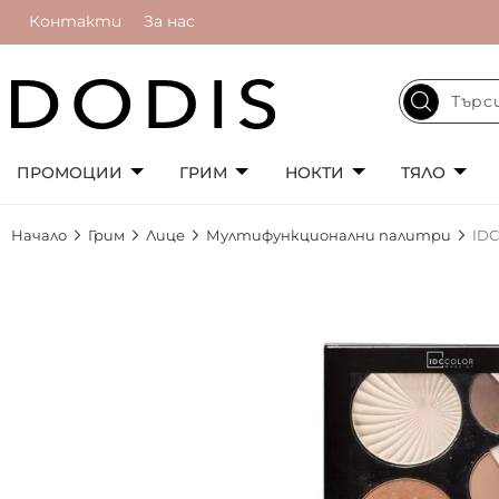
Контакти
За нас
ПРОМОЦИИ
ГРИМ
НОКТИ
ТЯЛО
Начало
Грим
Лице
Мултифункционални палитри
IDC
Преминете
към
края
на
галерията
на
изображенията