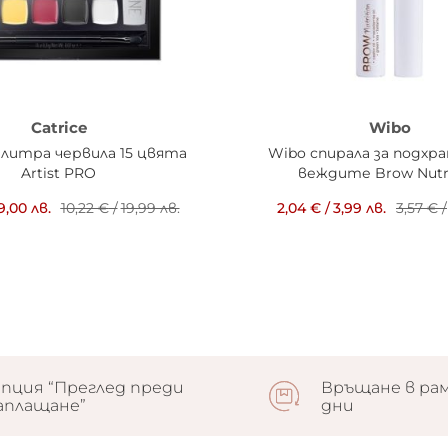
Catrice
Wibo
палитра червила 15 цвята
Wibo спирала за подхра
Artist PRO
веждите Brow Nutri
9,00 лв.
10,22 €
/
19,99 лв.
2,04 €
/
3,99 лв.
3,57 €
/
пция “Преглед преди
Връщане в рам
аплащане”
дни