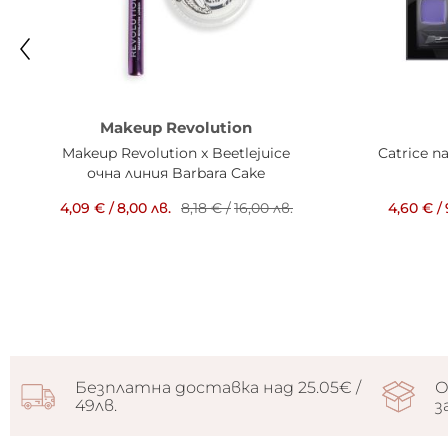
Makeup Revolution
Makeup Revolution x Beetlejuice
Catrice 
очна линия Barbara Cake
4,09 €
/
8,00 лв.
8,18 €
/
16,00 лв.
4,60 €
/
Безплатна доставка над 25.05€ /
О
49лв.
з