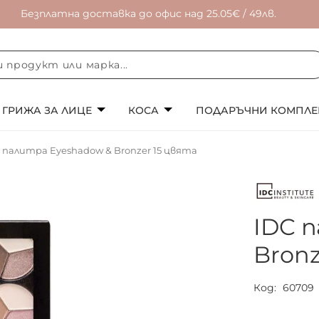
Безплатна доставка до офис над 25.05€ / 49лв.
ГРИЖА ЗА ЛИЦЕ
КОСА
ПОДАРЪЧНИ КОМПЛЕ
 палитра Eyeshadow & Bronzer 15 цвята
IDC 
Bronz
Код
60709