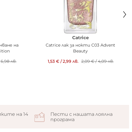
Catrice
нване на
Catrice лак за нокти C03 Advent
tion
Beauty
6,98 лв.
1,53 €
/
2,99 лв.
2,09 €
/
4,09 лв.
ките на 14
Пести с нашата лоялна
програма