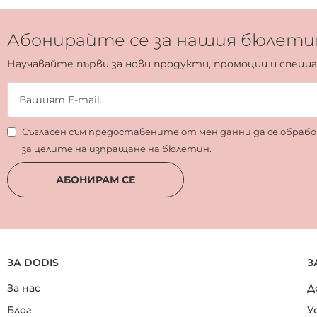
Абонирайте се за нашия бюлети
Научавайте първи за нови продукти, промоции и специ
Съгласен съм предоставените от мен данни да се обра
за целите на изпращане на бюлетин.
АБОНИРАМ СЕ
ЗА DODIS
З
За нас
Д
Блог
У