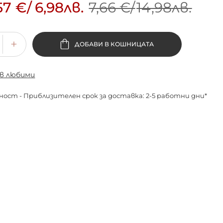
57 €
/
6,98лв.
7,66 €
/
14,98лв.
ДОБАВИ В КОШНИЦАТА
 в любими
ност - Приблизителен срок за доставка: 2-5 работни дни*