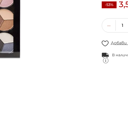
3,
-53%
Добави
В налич