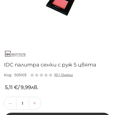
Преминете
към
началото
на
галерия
IDC палитра сенки с руж 5 цвята
със
снимки
Код
505103
(0) | Оцени
5,11 €
/
9,99лв.