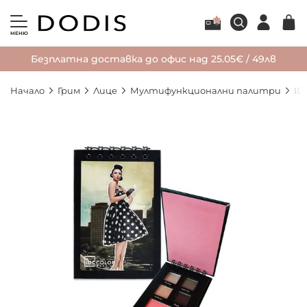
МЕНЮ
Безплатна доставка до офис над 25.05€ / 49лв
Начало
Грим
Лице
Мултифункционални палитри
ID
Преминете
към
края
на
галерията
на
изображенията