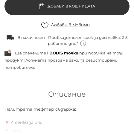
ДОБАВИ В КОШНИЦАТА
Добави в любими
В наличност - Приблизителен срок за доставка: 2-5
работни дни*
Ще спечелите
1
DODIS точки
при поръчка на този
продукт! Лоялната програма важи за
регистрирани
потребители.
Описание
Палитрата тефтер съдържа:
4 сенки за очи
1 руж