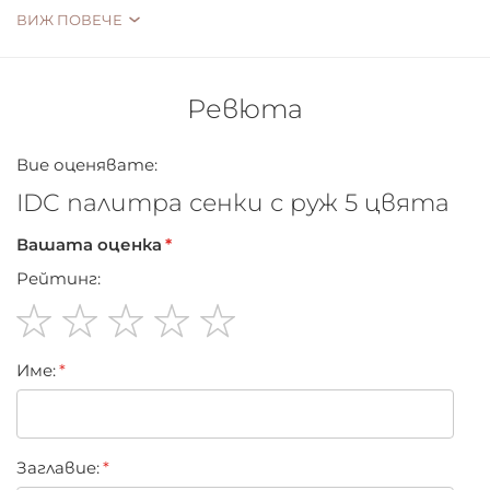
ВИЖ ПОВЕЧЕ
Ревюта
Вие оценявате:
IDC палитра сенки с руж 5 цвята
Вашата оценка
Рейтинг:
1
2
3
4
5
Име:
star
stars
stars
stars
stars
Заглавиe: