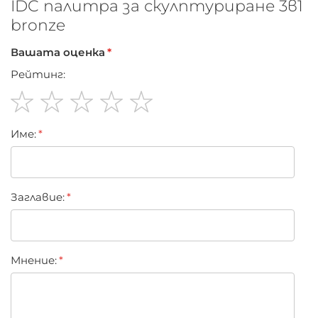
IDC палитра за скулптуриране 3в1
Дълготрайна прахообразна текстура
bronze
Палитри съчетаващи три хармонични цвята, всеки
от които създава естествени цветни акценти.
Вашата оценка
Фините прахообразни текстури са дълготрайни и
Рейтинг:
се сливат идеално.
1
2
3
4
5
Име:
star
stars
stars
stars
stars
Заглавиe:
Мнение: