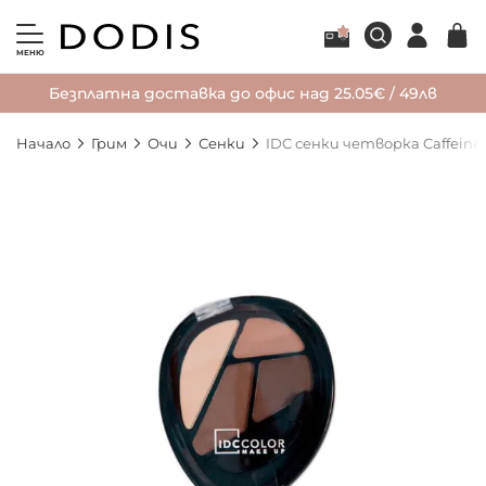
МЕНЮ
Безплатна доставка до офис над 25.05€ / 49лв
Начало
Грим
Очи
Сенки
IDC сенки четворка Caffeine
Преминете
към
края
на
галерията
на
изображенията