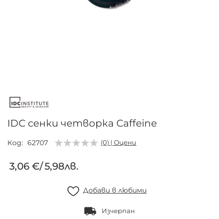
Преминете
към
началото
на
галерия
IDC сенки четворка Caffeine
със
снимки
Код
62707
(0) | Оцени
3,06 €
/
5,98лв.
Добави в любими
Изчерпан