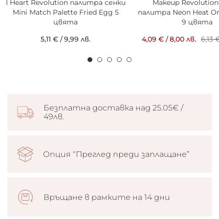
I Heart Revolution палитра сенки
Makeup Revolution
Mini Match Palette Fried Egg 5
палитра Neon Heat Or
цвята
9 цвята
5,11 €
/
9,99 лв.
4,09 €
/
8,00 лв.
6,13 
Безплатна доставка над 25.05€ /
49лв.
Опция “Преглед преди заплащане”
Връщане в рамките на 14 дни