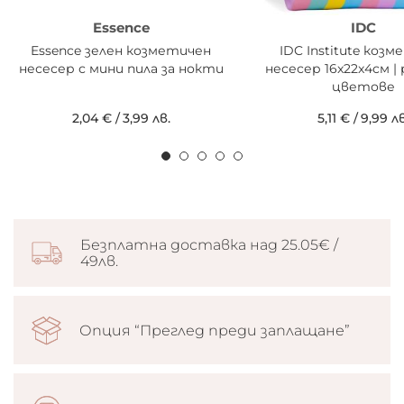
Essence
IDC
Essence зелен козметичен
IDC Institute коз
несесер с мини пила за нокти
несесер 16x22x4см |
цветове
2,04 €
/
3,99 лв.
5,11 €
/
9,99 лв
Безплатна доставка над 25.05€ /
49лв.
Опция “Преглед преди заплащане”