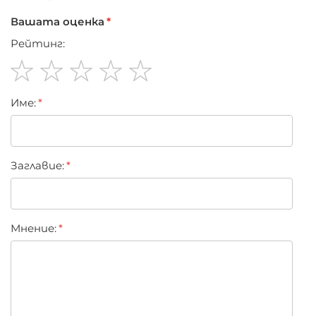
Вашата оценка
Рейтинг:
1
2
3
4
5
Име:
star
stars
stars
stars
stars
Заглавиe:
Мнение: