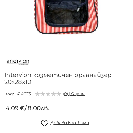
Преминете
към
началото
на
галерия
Intervion козметичен органайзер
със
20х28х10
снимки
Код
414623
(0) | Оцени
4,09 €
/
8,00лв.
Добави в любими