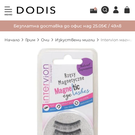
МЕНЮ
Безплатна доставка до офис над 25.05€ / 49лв
Начало
Грим
Очи
Изкуствени мигли
Intervion магни
Преминете
към
края
на
галерията
на
изображенията