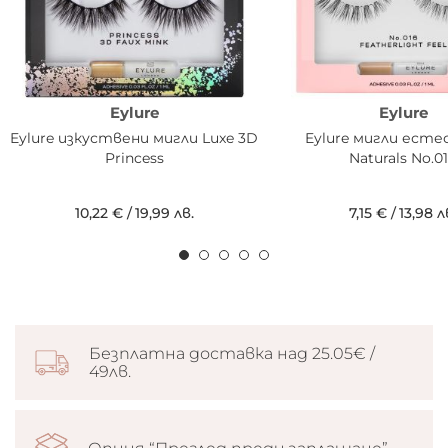
Eylure
Eylure
Eylure изкуствени мигли Luxe 3D
Eylure мигли ест
Princess
Naturals No.0
10,22 €
/
19,99 лв.
7,15 €
/
13,98 л
Безплатна доставка над 25.05€ /
49лв.