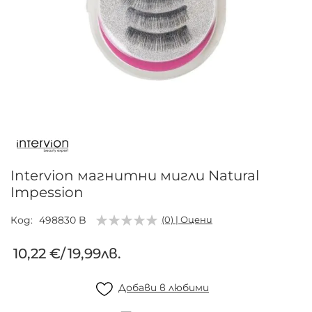
Преминете
към
началото
на
галерия
Intervion магнитни мигли Natural
със
Impession
снимки
Код
498830 B
(0) | Оцени
10,22 €
/
19,99лв.
Добави в любими