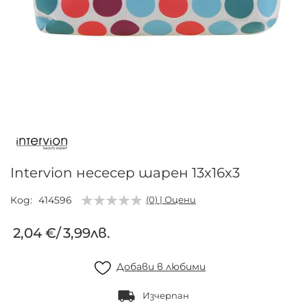
Преминете
към
началото
на
галерия
Intervion несесер шарен 13x16x3
със
снимки
Код
414596
(0) | Оцени
2,04 €
/
3,99лв.
Добави в любими
Изчерпан