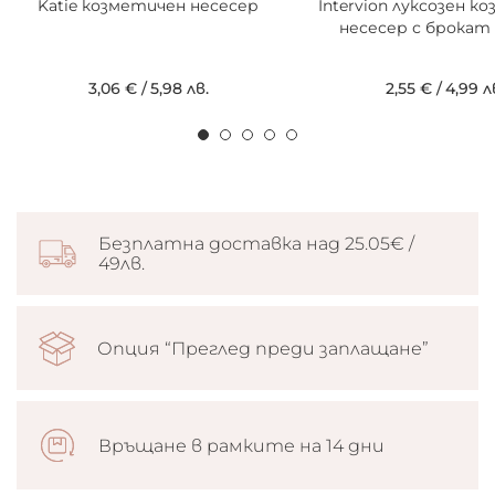
Katie козметичен несесер
Intervion луксозен к
несесер с брокат 
3,06 €
/
5,98 лв.
2,55 €
/
4,99 л
Безплатна доставка над 25.05€ /
49лв.
Опция “Преглед преди заплащане”
Връщане в рамките на 14 дни