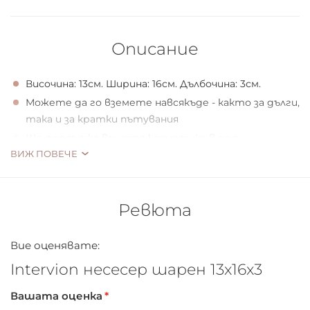
Описание
Височина: 13см. Ширина: 16см. Дълбочина: 3см.
Можете да го вземете навсякъде - както за дълги,
така и за кратки пътувания
Ще поддържа вашата козметика в ред
ВИЖ ПОВЕЧЕ
Малките размери позволяват да се съхраняват:
червила, гланцове за устни, сенки за очи, и др.
Направен е от материал, който е лесен за
Ревюта
измиване и почистване, което гарантира
неговата дългосрочна употреба
С цип
Вие оценявате:
Intervion несесер шарен 13x16x3
Вашата оценка