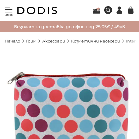
МЕНЮ
Безплатна доставка до офис над 25.05€ / 49лв
Начало
Грим
Аксесоари
Козметични несесери
Inter
Преминете
към
края
на
галерията
на
изображенията