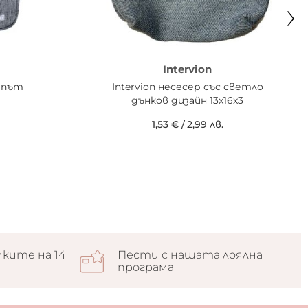
Intervion
а път
Intervion несесер със светло
дънков дизайн 13x16x3
1,53 €
/
2,99 лв.
ките на 14
Пести с нашата лоялна
програма