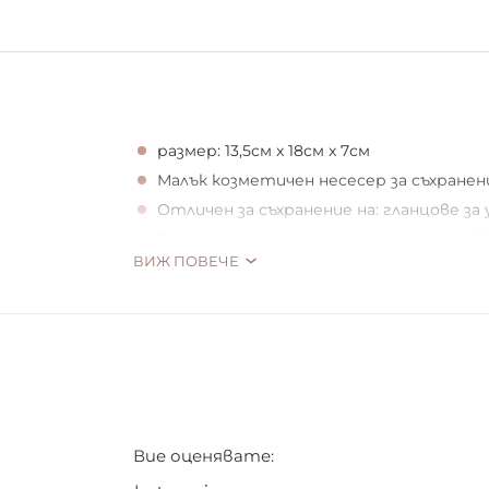
размер: 13,5см x 18см x 7см
Малък козметичен несесер за съхранен
Отличен за съхранение на: гланцове за у
Благодарение на размера си, ще се поб
ВИЖ ПОВЕЧЕ
Изработен от материал, устойчив на 
С цип
Вие оценявате: