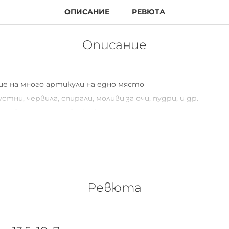
ОПИСАНИЕ
РЕВЮТА
Описание
ие на много артикули на едно място
стни, червила, спирали, моливи за очи, пудри, и др.
ере в чантата на всяка жена
изплакване
Ревюта