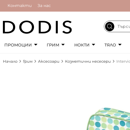
Контакти
За нас
ПРОМОЦИИ
ГРИМ
НОКТИ
ТЯЛО
Начало
Грим
Аксесоари
Козметични несесери
Interv
Преминете
към
края
на
галерията
на
изображенията