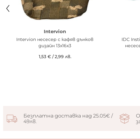
Intervion
Intervion несесер с кафяв дънков
IDC Ins
дизайн 13x16x3
несесе
1,53 €
/
2,99 лв.
Безплатна доставка над 25.05€ /
О
49лв.
з