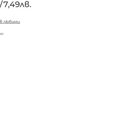
/
7,49лв.
 в любими
ан