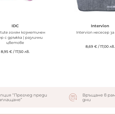
IDC
Intervion
titute голям козметичен
Intervion несесер з
р с дръжка | различни
цветове
8,69 €
/
17,00 лв.
8,95 €
/
17,50 лв.
пция “Преглед преди
Връщане в рам
аплащане”
дни