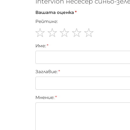
Intervion несесер синьо-зеле
Вашата оценка
Рейтинг:
1
2
3
4
5
Име:
star
stars
stars
stars
stars
Заглавиe:
Мнение: