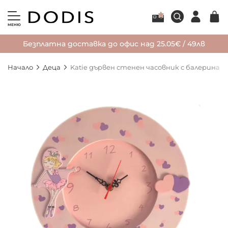
МЕНЮ
Безплатна доставка до офис над 25.05€ / 49лв
Начало
Деца
Katie дървен стенен часовник с балерина
Преминете
към
края
на
галерията
на
изображенията