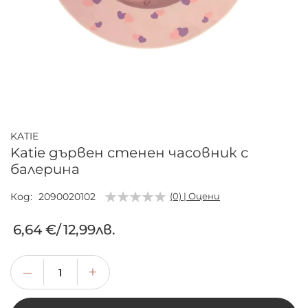
Преминете
към
началото
KATIE
на
Katie дървен стенен часовник с
галерия
балерина
със
снимки
Код
2090020102
(0) | Оцени
6,64 €
/
12,99лв.