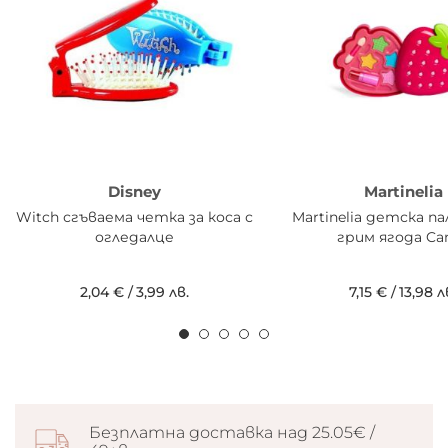
Disney
Martinelia
Witch сгъваема четка за коса с
Martinelia детска п
огледалце
грим ягода Ca
2,04 €
/
3,99 лв.
7,15 €
/
13,98 л
Безплатна доставка над 25.05€ /