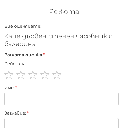
Ревюта
Вие оценявате:
Katie дървен стенен часовник с
балерина
Вашата оценка
Рейтинг:
1
2
3
4
5
Име:
star
stars
stars
stars
stars
Заглавиe: