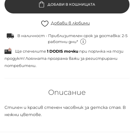
ДОБАВИ В КОШНИЦАТА
Добави в любими
В наличност - Приблизителен срок за доставка: 2-5
работни дни*
Ще спечелите
1
DODIS точки
при поръчка на този
продукт! Лоялната програма важи за
регистрирани
потребители.
Описание
Стилен и красив стенен часовник за детска стая. В
нежни цветове.