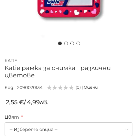
Преминете
към
KATIE
началото
Katie рамка за снимка | различни
на
цветове
галерия
със
Код
2090020134
(0) | Оцени
снимки
2,55 €
/
4,99лв.
Цвят