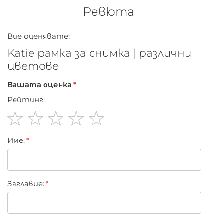
Ревюта
Вие оценявате:
Katie рамка за снимка | различни
цветове
Вашата оценка
Рейтинг:
1
2
3
4
5
Име:
star
stars
stars
stars
stars
Заглавиe: