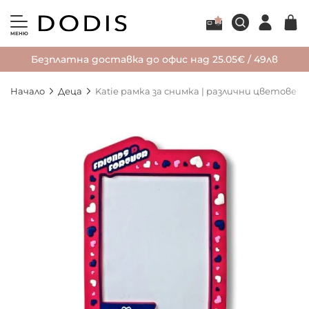
МЕНЮ
Безплатна доставка до офис над 25.05€ / 49лв
Начало
Деца
Katie рамка за снимка | различни цветове
Преминете
към
края
на
галерията
на
изображенията