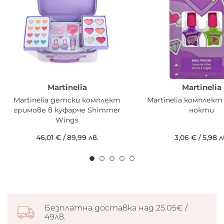
Martinelia
Martinelia
Martinelia детски комплект
Martinelia комплект 
гримове в куфарче Shimmer
нокти
Wings
46,01 €
/
89,99 лв.
3,06 €
/
5,98 л
Безплатна доставка над 25.05€ /
49лв.