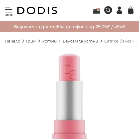
МЕНЮ
Безплатна доставка до офис над 25.05€ / 49лв
Начало
Грим
Устни
Балсам за устни
Catrice балсам 
Преминете
към
края
на
галерията
на
изображенията