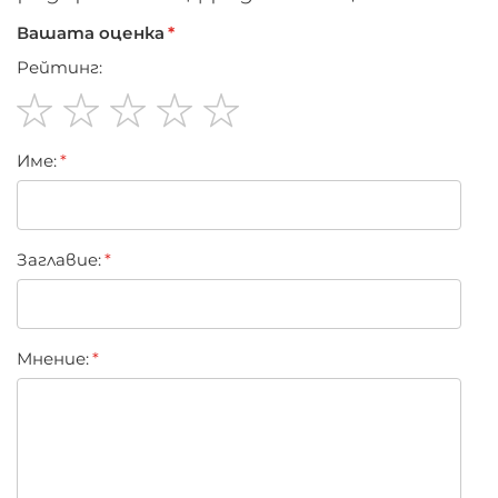
Вашата оценка
Рейтинг:
1
2
3
4
5
Име:
star
stars
stars
stars
stars
Заглавиe:
Мнение: