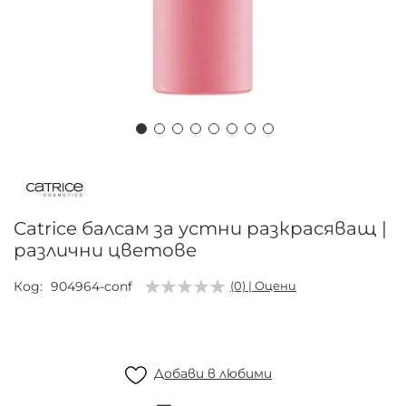
Преминете
към
началото
на
Catrice балсам за устни разкрасяващ |
галерия
различни цветове
със
снимки
Код
904964-conf
(0) | Оцени
Добави в любими