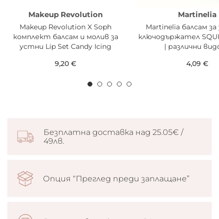
Makeup Revolution
Martinelia
Makeup Revolution X Soph
Martinelia балсам з
комплект балсам и молив за
ключодържател SQU
устни Lip Set Candy Icing
| различни вид
9,20 €
4,09 €
Безплатна доставка над 25.05€ /
49лв.
Опция “Преглед преди заплащане”