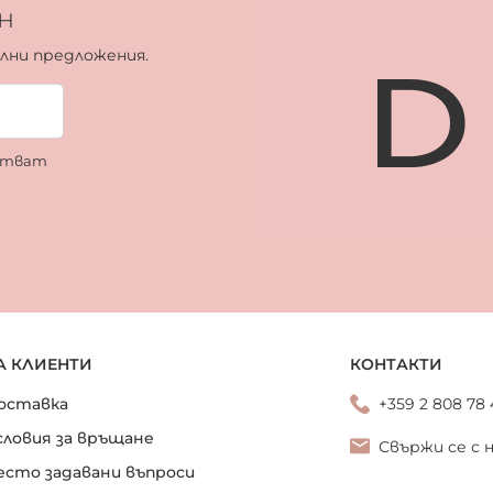
н
ални предложения.
ботват
А КЛИЕНТИ
КОНТАКТИ
оставка
+359 2 808 78
словия за връщане
Свържи се с 
есто задавани въпроси