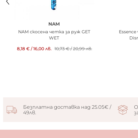
NAM
NAM скосена четка за руж GET
Essence
WET
Dis
8,18 €
/
16,00 лв.
10,73 €
/
20,99 лв.
Безплатна доставка над 25.05€ /
О
49лв.
з