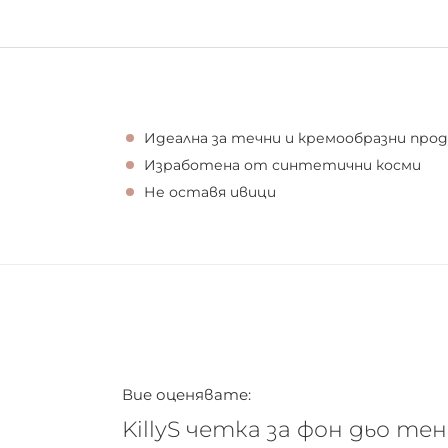
Идеална за течни и кремообразни про
Изработена от синтетични косми
Не оставя ивици
Вие оценявате:
KillyS четка за фон дьо тен