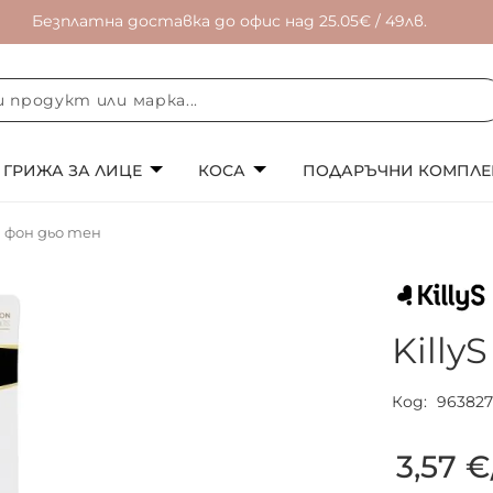
Безплатна доставка до офис над 25.05€ / 49лв.
ГРИЖА ЗА ЛИЦЕ
КОСА
ПОДАРЪЧНИ КОМПЛЕ
а фон дьо тен
Killy
Код
96382
3,57 €