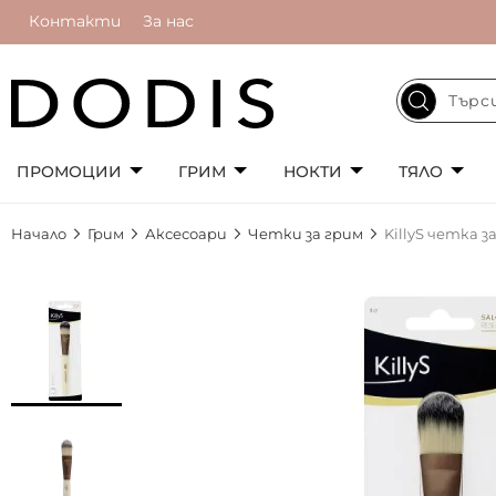
Контакти
За нас
ПРОМОЦИИ
ГРИМ
НОКТИ
ТЯЛО
Начало
Грим
Аксесоари
Четки за грим
KillyS четка з
Преминете
към
края
на
галерията
на
изображенията