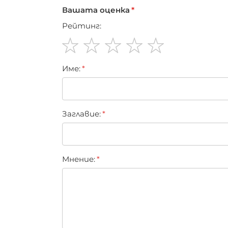
Вашата оценка
Рейтинг:
1
2
3
4
5
Име:
star
stars
stars
stars
stars
Заглавиe:
Мнение: