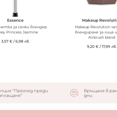
Essence
Makeup Revoluti
 четка за сенки блендер
Makeup Revolution че
ney Princess Jasmine
блендиране за лице 
Airbrush blend
3,57 €
/
6,98 лв.
9,20 €
/
17,99 лв.
пция “Преглед преди
Връщане в рам
аплащане”
дни