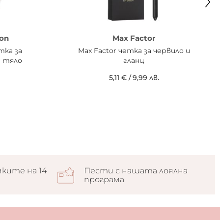
on
Max Factor
тка за
Max Factor четка за червило и
и тяло
гланц
5,11 €
/
9,99 лв.
ките на 14
Пести с нашата лоялна
програма