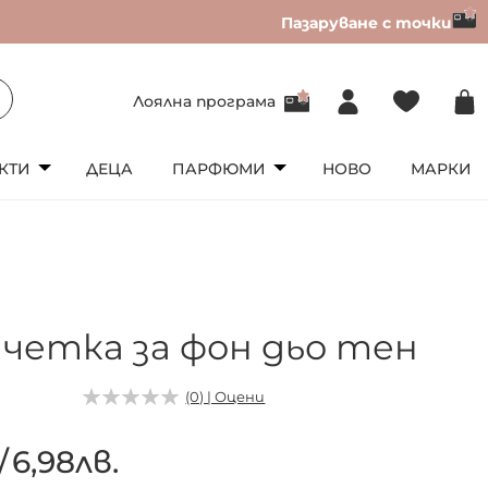
Пазаруване с точки
Лоялна програма
КТИ
ДЕЦА
ПАРФЮМИ
НОВО
МАРКИ
S четка за фон дьо тен
7
(0) | Оцени
/
6,98лв.