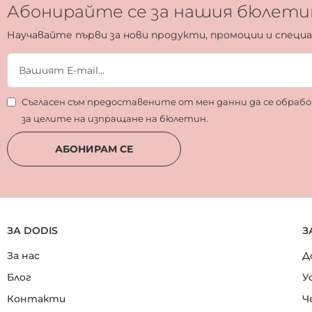
Абонирайте се за нашия бюлети
Научавайте първи за нови продукти, промоции и специ
Съгласен съм предоставените от мен данни да се обра
за целите на изпращане на бюлетин.
АБОНИРАМ СЕ
ЗА DODIS
З
За нас
Д
Блог
У
Контакти
Ч