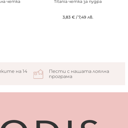
лна четка
Titania четка за пудра
3,83 €
/
7,49 лв.
ките на 14
Пести с нашата лоялна
програма