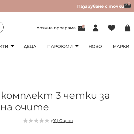
Пазаруване с точки
Лоялна програма
КТИ
ДЕЦА
ПАРФЮМИ
НОВО
МАРКИ
S комплект 3 четки за
 на очите
9
(0) | Оцени