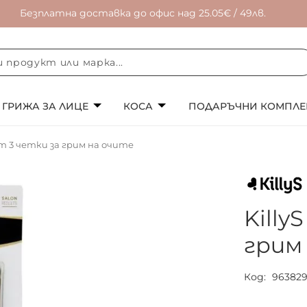
Безплатна доставка до офис над 25.05€ / 49лв.
ГРИЖА ЗА ЛИЦЕ
КОСА
ПОДАРЪЧНИ КОМПЛЕ
кт 3 четки за грим на очите
Killy
грим
Код
96382