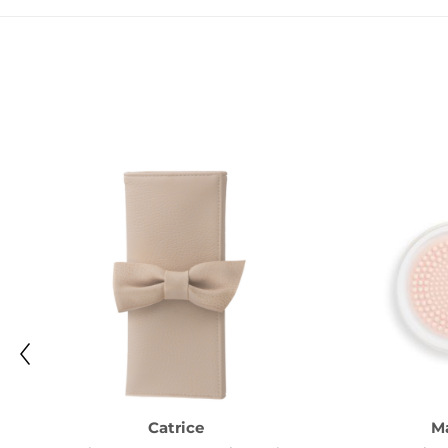
Catrice
M