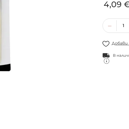
4,09 
Добави
В налич