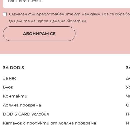
Съгласен съм предоставените от мен данни да се обра
за целите на изпращане на бюлетин.
АБОНИРАМ СЕ
ЗА DODIS
З
За нас
Д
Блог
У
Контакти
Ч
Лоялна програма
О
DODIS CARD условия
П
Каталог с продукти от лоялна програма
И