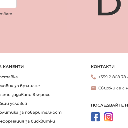
ботват
А КЛИЕНТИ
КОНТАКТИ
оставка
+359 2 808 78
словия за връщане
Свържи се с 
есто задавани въпроси
бщи условия
ПОСЛЕДВАЙТЕ 
олитика за поверителност
нформация за бисквитки