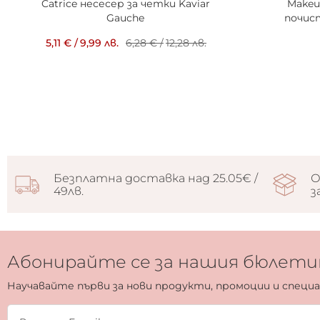
Catrice несесер за четки Kaviar
Makeu
Gauche
почис
5,11 €
/
9,99 лв.
6,28 €
/
12,28 лв.
Безплатна доставка над 25.05€ /
О
49лв.
з
Абонирайте се за нашия бюлети
Научавайте първи за нови продукти, промоции и специ