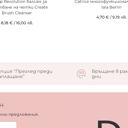
p Revolution балсам за
Catrice многофункциона
тване на четки Create
lala Berlin
Brush Cleanser
4,70 €
/
9,19 лв.
8,18 €
/
16,00 лв.
пция “Преглед преди
Връщане в рам
аплащане”
дни
н
ални предложения.