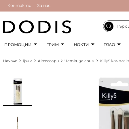
Контакти
За нас
ПРОМОЦИИ
ГРИМ
НОКТИ
ТЯЛО
Начало
Грим
Аксесоари
Четки за грим
KillyS компле
Преминете
към
края
на
галерията
на
изображенията