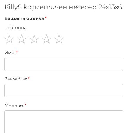
С цип
KillyS козметичен несесер 24х13х6
Вашата оценка
Рейтинг:
1
2
3
4
5
Име:
star
stars
stars
stars
stars
Заглавиe:
Мнение: