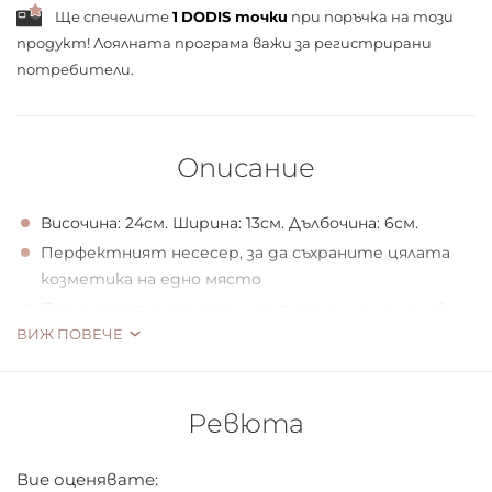
Ще спечелите
1
DODIS точки
при поръчка на този
продукт! Лоялната програма важи за
регистрирани
потребители.
Описание
Височина: 24см. Ширина: 13см. Дълбочина: 6см.
Перфектният несесер, за да съхраните цялата
козметика на едно място
Продуктът е подходящ за съхранение на моливи,
ВИЖ ПОВЕЧЕ
маски, червила, коректори и други малки
предмети
Направен е от материал, който е лесен за
измиване и почистване, което гарантира
Ревюта
неговата дългосрочна употреба
Подходящ за пътуване
Вие оценявате: