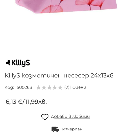
Преминете
към
началото
на
галерия
KillyS козметичен несесер 24х13х6
със
снимки
Код
500263
(0) | Оцени
6,13 €
/
11,99лв.
Добави в любими
Изчерпан