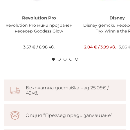
Revolution Pro
Disney
Revolution Pro мини прозрачен
Disney детски несес
несесер Goddess Glow
Пух Winnie the 
3,57 €
/
6,98 лв.
2,04 €
/
3,99 лв.
3,06 
Безплатна доставка над 25.05€ /
49лв.
Опция “Преглед преди заплащане”