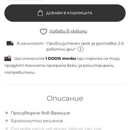
ДОБАВИ В КОШНИЦАТА
Добави в любими
В наличност - Приблизителен срок за доставка: 2-5
работни дни*
Ще спечелите
1
DODIS точки
при поръчка на този
продукт! Лоялната програма важи за
регистрирани
потребители.
Описание
Произведено във Франция
Eдноминутно решение
Съдържа масло от арган, кайсия, сал, соя,