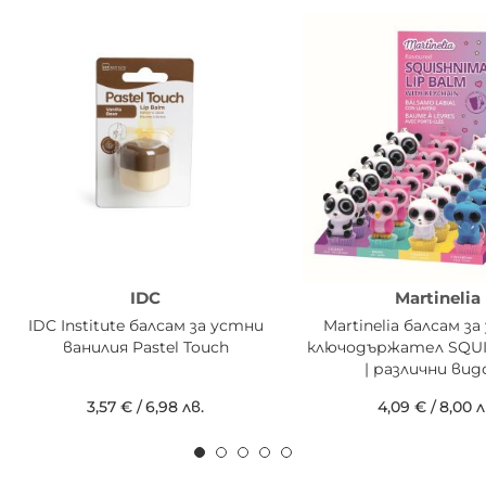
IDC
Martinelia
IDC Institute балсам за устни
Martinelia балсам з
ванилия Pastel Touch
ключодържател SQU
| различни вид
3,57 €
/
6,98 лв.
4,09 €
/
8,00 л