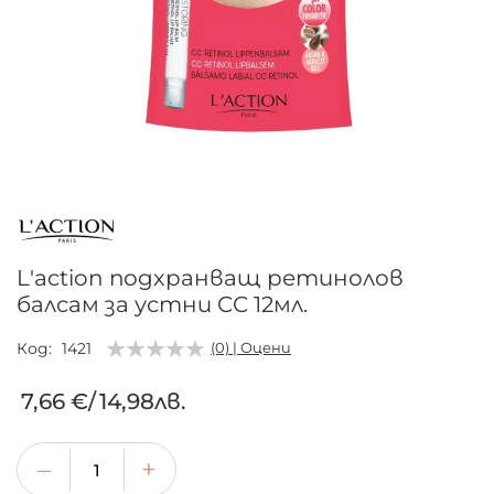
Преминете
към
началото
на
галерия
L'action подхранващ ретинолов
със
балсам за устни CC 12мл.
снимки
Код
1421
(0) | Оцени
7,66 €
/
14,98лв.