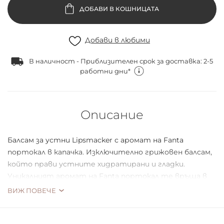
ДОБАВИ В КОШНИЦАТА
Добави в любими
В наличност - Приблизителен срок за доставка: 2-5
работни дни*
Описание
Балсам за устни Lipsmacker с аромат на Fanta
портокал в капачка. Изключително грижовен балсам,
който прави устните хидратирани и гладки.
Уникалният аромат на Fanta портокал те връща в
горещите летни дни на безгрижие и забава.
ВИЖ ПОВЕЧЕ
Продукт, доказал се във времето още от 1973 г.