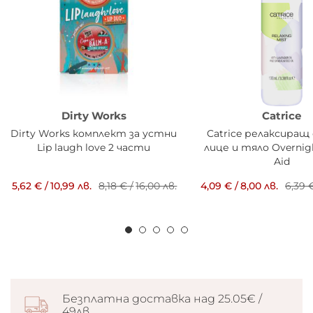
Dirty Works
Catrice
Dirty Works комплект за устни
Catrice релаксиращ 
Lip laugh love 2 части
лице и тяло Overnig
Aid
5,62 €
/
10,99 лв.
8,18 €
/
16,00 лв.
4,09 €
/
8,00 лв.
6,39 
Безплатна доставка над 25.05€ /
49лв.