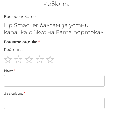
Ревюта
Вие оценявате:
Lip Smacker балсам за устни
капачка с вкус на Fanta портокал
Вашата оценка
Рейтинг:
1
2
3
4
5
Име:
star
stars
stars
stars
stars
Заглавиe: