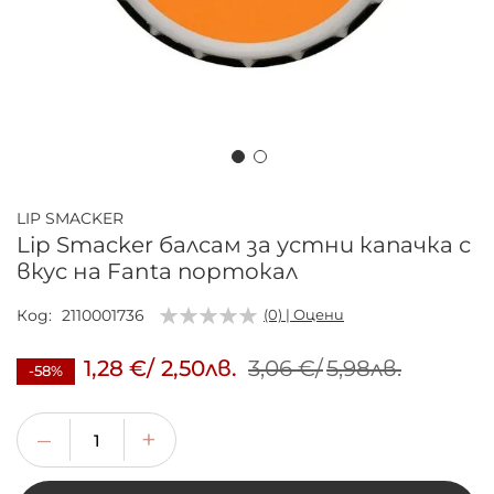
Преминете
към
LIP SMACKER
началото
Lip Smacker балсам за устни капачка с
на
вкус на Fanta портокал
галерия
със
Код
2110001736
(0) | Оцени
снимки
1,28 €
/
2,50лв.
3,06 €
/
5,98лв.
-58%