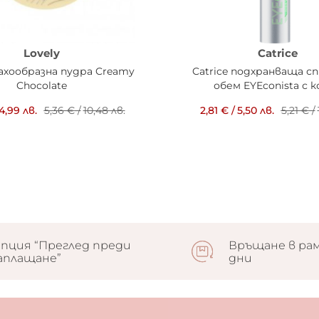
Lovely
Catrice
рахообразна пудра Creamy
Catrice подхранваща сп
Chocolate
обем EYEconista с 
4,99 лв.
5,36 €
/
10,48 лв.
2,81 €
/
5,50 лв.
5,21 €
/
пция “Преглед преди
Връщане в рам
аплащане”
дни