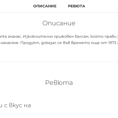
ОПИСАНИЕ
РЕВЮТА
Описание
Fanta ананас. Изключително грижовен балсам, който прави
нанасяне. Продукт, доказал се във времето още от 1973 г
Ревюта
 с вкус на