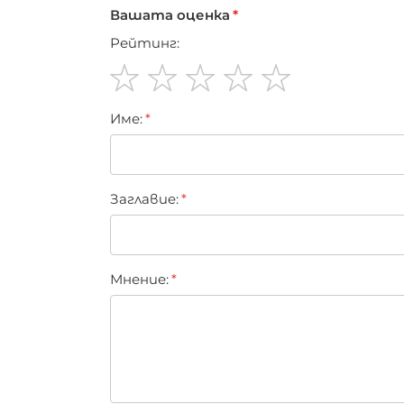
Вашата оценка
Рейтинг:
1
2
3
4
5
Име:
star
stars
stars
stars
stars
Заглавиe:
Мнение: