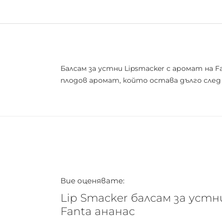
Балсам за устни Lipsmacker с аромат на 
плодов аромат, който остава дълго след 
Вие оценявате:
Lip Smacker балсам за устни
Fanta ананас