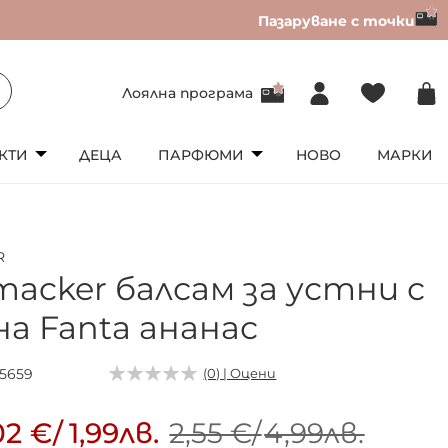
Пазаруване с точки
Лоялна програма
КТИ
ДЕЦА
ПАРФЮМИ
НОВО
МАРКИ
R
macker балсам за устни с
на Fanta ананас
15659
(0) | Оцени
02 €
/
1,99лв.
2,55 €
/
4,99лв.