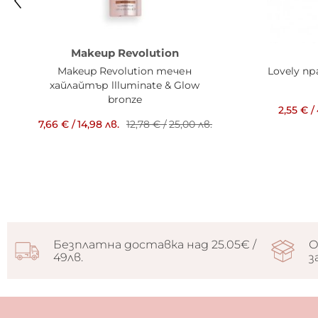
Makeup Revolution
Makeup Revolution течен
Lovely п
хайлайтър llluminate & Glow
bronze
2,55 €
/
7,66 €
/
14,98 лв.
12,78 €
/
25,00 лв.
Безплатна доставка над 25.05€ /
О
49лв.
з