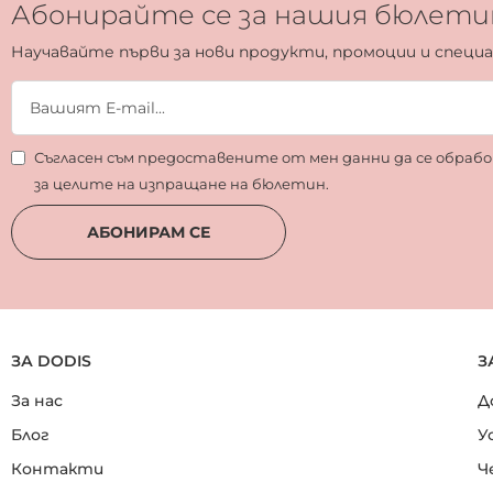
Абонирайте се за нашия бюлети
Научавайте първи за нови продукти, промоции и специ
Съгласен съм предоставените от мен данни да се обра
за целите на изпращане на бюлетин.
АБОНИРАМ СЕ
ЗА DODIS
З
За нас
Д
Блог
У
Контакти
Ч