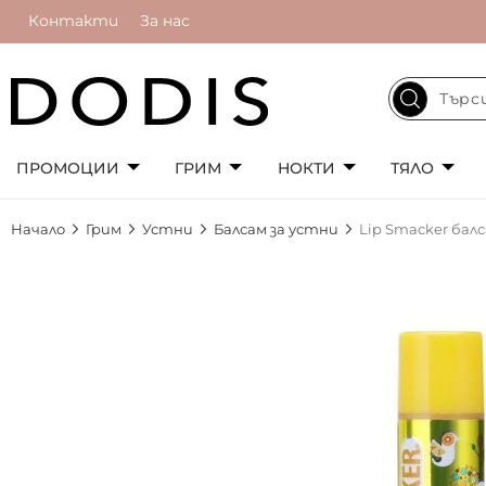
Контакти
За нас
ПРОМОЦИИ
ГРИМ
НОКТИ
ТЯЛО
Начало
Грим
Устни
Балсам за устни
Lip Smacker балс
Преминете
към
края
на
галерията
на
изображенията