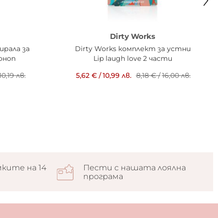
Dirty Works
ирала за
Dirty Works комплект за устни
коноп
Lip laugh love 2 части
10,19 лв.
5,62 €
/
10,99 лв.
8,18 €
/
16,00 лв.
ките на 14
Пести с нашата лоялна
програма