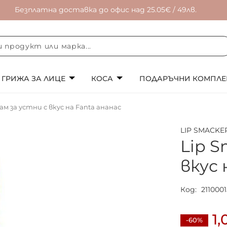
Безплатна доставка до офис над 25.05€ / 49лв.
ГРИЖА ЗА ЛИЦЕ
КОСА
ПОДАРЪЧНИ КОМПЛЕ
ам за устни с вкус на Fanta ананас
LIP SMACKE
Lip S
вкус 
Код
211000
1,
-60%