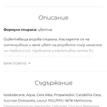
Описание
Формула спирала:
цветна
Оцветяваща розова спирала. Насладете се на
интензивния и ярък цвят на розовото след нанасяне
на първия слой. Удобната и ефективна четка ви
позволява да покриете всяка отделна мигла без
ефекта на слепване. Насладете се на проникващия
ВИЖ ПОВЕЧЕ
цвят, докато розовото става новото черно.
Съдържание
Тази смела, жизнена спирала е идеална за всеки, който
иска да направи изявление с грима си за очи.
Isododecane, Aqua, Cera Alba, Propanediol, Candelilla Cera,
Наситеният розов нюанс добавя щрих, който ще
Sucrose Distearate, Lauryl PEG/PPG-18/18 Methicone,
накара очите ви да изпъкнат и ще привлече
Disteardimonium Hectorite, Cellulose, Glyceryl Behenate,