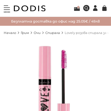
МЕНЮ
Безплатна доставка до офис над 25.05€ / 49лв
Начало
Грим
Очи
Спирала
Lovely розова спирала за 
Преминете
към
края
на
галерията
на
изображенията