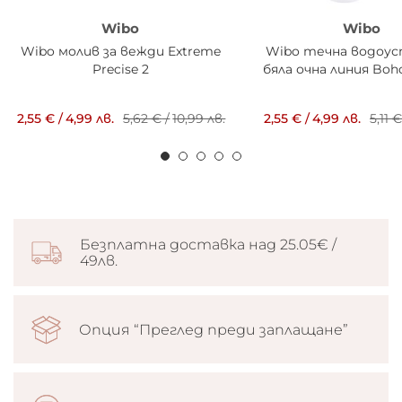
Wibo
Wibo
Wibo молив за вежди Extreme
Wibo течна водоус
Precise 2
бяла очна линия Bo
2,55 €
/
4,99 лв.
5,62 €
/
10,99 лв.
2,55 €
/
4,99 лв.
5,11 
Безплатна доставка над 25.05€ /
49лв.
Опция “Преглед преди заплащане”