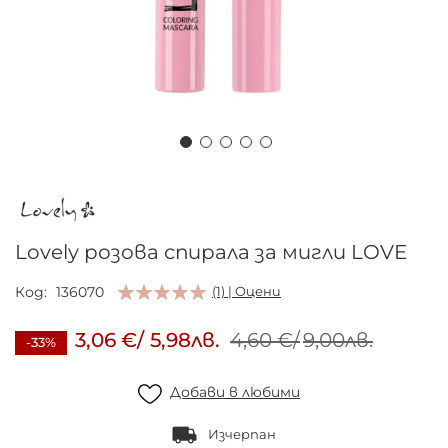
Преминете
към
началото
на
Lovely розова спирала за мигли LOVE
галерия
със
Код
136070
(1) | Оцени
снимки
3,06 €
/
5,98лв.
4,60 €
/
9,00лв.
-33%
Добави в любими
Изчерпан