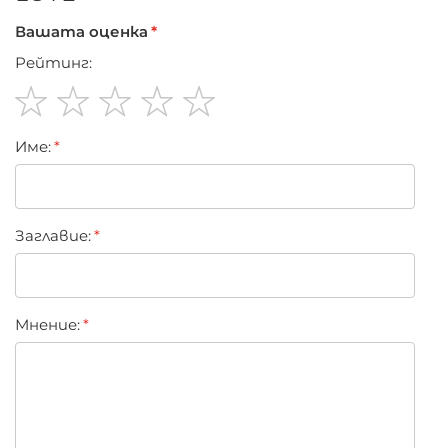
Вашата оценка
Рейтинг:
1
2
3
4
5
Име:
star
stars
stars
stars
stars
Заглавиe:
Мнение: