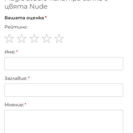
цвята Nude
Вашата оценка
Рейтинг:
1
2
3
4
5
Име:
star
stars
stars
stars
stars
Заглавиe:
Мнение: