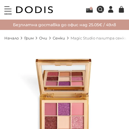
МЕНЮ
Безплатна доставка до офис над 25.05€ / 49лв
Начало
Грим
Очи
Сенки
Magic Studio палитра сенки
Преминете
към
края
на
галерията
на
изображенията