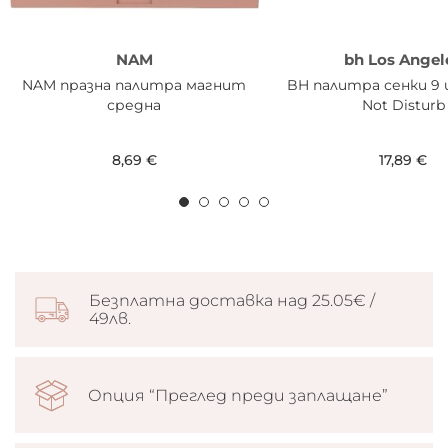
NAM
bh Los Angel
NAM празна палитра магнит
BH палитра сенки 9
средна
Not Disturb
8,69 €
17,89 €
Безплатна доставка над 25.05€ /
49лв.
Опция “Преглед преди заплащане”