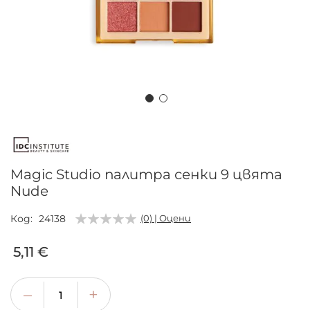
Преминете
към
началото
на
Magic Studio палитра сенки 9 цвята
галерия
Nude
със
снимки
Код
24138
(0) | Оцени
5,11 €