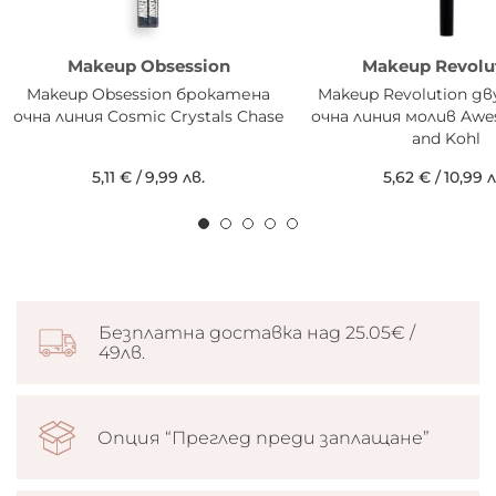
Makeup Obsession
Makeup Revolu
Makeup Obsession брокатена
Makeup Revolution д
очна линия Cosmic Crystals Chase
очна линия молив Awes
and Kohl
5,11 €
/
9,99 лв.
5,62 €
/
10,99 л
Безплатна доставка над 25.05€ /
49лв.
Опция “Преглед преди заплащане”