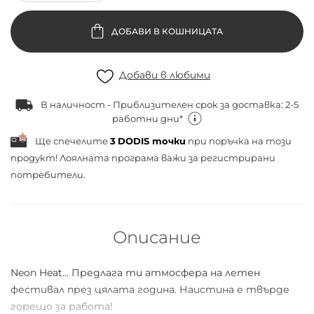
ДОБАВИ В КОШНИЦАТА
Добави в любими
В наличност - Приблизителен срок за доставка: 2-5
работни дни*
Ще спечелите
3
DODIS точки
при поръчка на този
продукт! Лоялната програма важи за
регистрирани
потребители.
Описание
Neon Heat... Предлага ти атмосфера на летен
фестивал през цялата година. Наистина е твърде
горещо за работа!