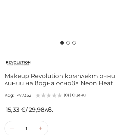
Преминете
към
началото
на
Makeup Revolution комплект очни
галерия
линии на водна основа Neon Heat
със
снимки
Код
477352
(0) | Оцени
15,33 €
/
29,98лв.