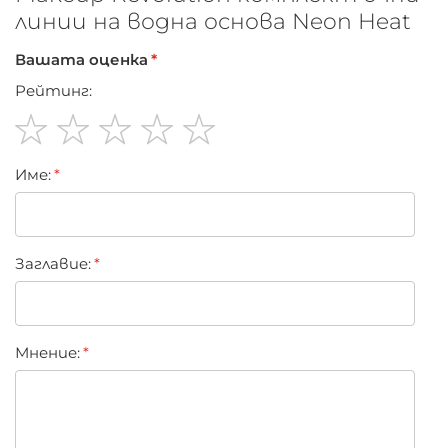
линии на водна основа Neon Heat
Веган и cruelty free
Вашата оценка
Рейтинг:
1
2
3
4
5
Име:
star
stars
stars
stars
stars
Заглавиe:
Мнение: