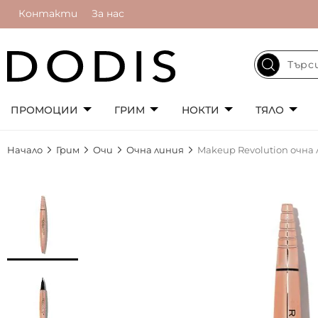
Контакти
За нас
ПРОМОЦИИ
ГРИМ
НОКТИ
ТЯЛО
Начало
Грим
Очи
Очна линия
Makeup Revolution очна 
Преминете
към
края
на
галерията
на
изображенията