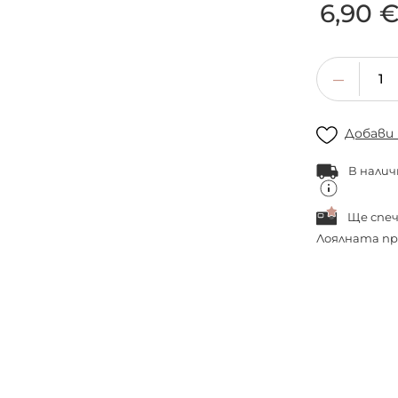
6,90 
Добави
В налич
Ще спе
Лоялната пр