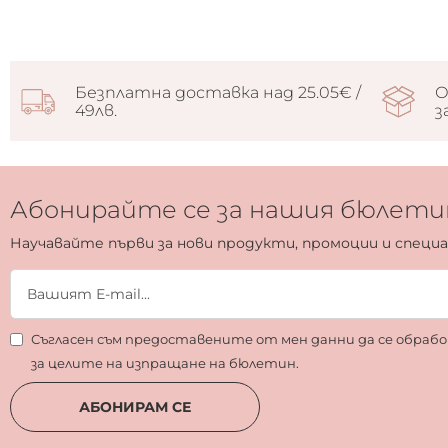
Безплатна доставка над 25.05€ /
О
49лв.
з
Абонирайте се за нашия бюлети
Научавайте първи за нови продукти, промоции и специ
Съгласен съм предоставените от мен данни да се обра
за целите на изпращане на бюлетин.
АБОНИРАМ СЕ