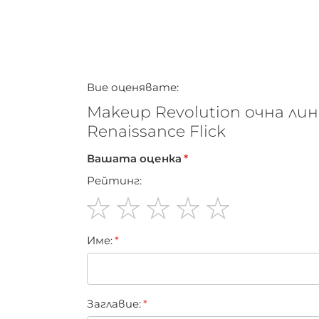
Вие оценявате:
Makeup Revolution очна ли
Renaissance Flick
Вашата оценка
Рейтинг:
1
2
3
4
5
Име:
star
stars
stars
stars
stars
Заглавиe: