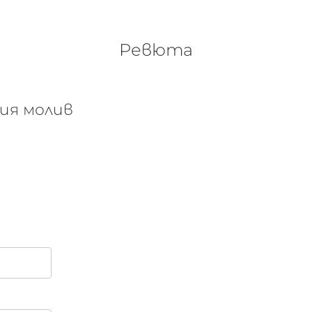
Ревюта
ния молив