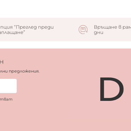
пция “Преглед преди
Връщане в рам
аплащане”
дни
н
ални предложения.
ботват