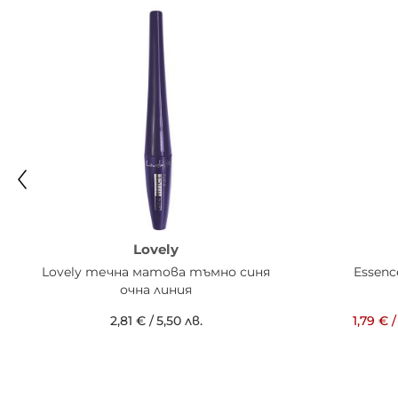
Lovely
Lovely течна матова тъмно синя
Essenc
очна линия
2,81 €
/
5,50 лв.
1,79 €
/