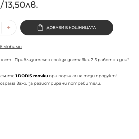
€
/
13,50лв.
ДОБАВИ В КОШНИЦАТА
 в любими
ност - Приблизителен срок за доставка: 2-5 работни дни*
челите
1
DODIS точки
при поръчка на този продукт!
ограма важи за
регистрирани
потребители.