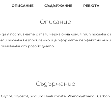
ОПИСАНИЕ
СЪДЪРЖАНИЕ
РЕВЮТА
Описание
 да я постигнете с тази черна очна линия тип писалка с
тази писалка безпроблемно ще оформяте перфектни линии
 химикалка от розово злато.
Съдържание
 Glycol, Glycerol, Sodium Hyaluronate, Phenoxyethanol, Carbon