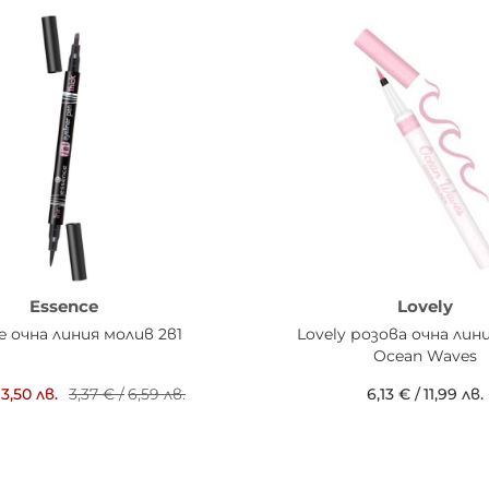
Essence
Lovely
e очна линия молив 2в1
Lovely розова очна лин
Ocean Waves
3,50 лв.
3,37 €
/
6,59 лв.
6,13 €
/
11,99 лв.