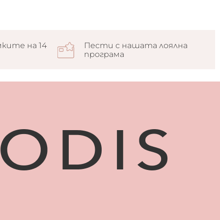
ките на 14
Пести с нашата лоялна
програма