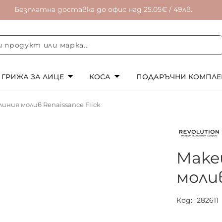
Безплатна доставка до офис над 25.05€ / 49лв.
ГРИЖА ЗА ЛИЦЕ
КОСА
ПОДАРЪЧНИ КОМПЛЕ
линия молив Renaissance Flick
Makeu
молив
Код
282611