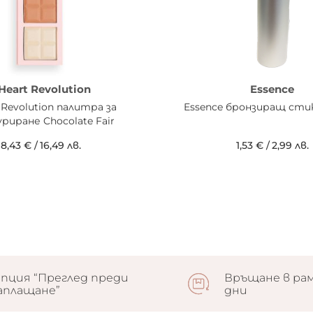
 Heart Revolution
Essence
t Revolution палитра за
Essence бронзиращ сти
риране Chocolate Fair
8,43 €
/
16,49 лв.
1,53 €
/
2,99 лв.
пция “Преглед преди
Връщане в рам
аплащане”
дни