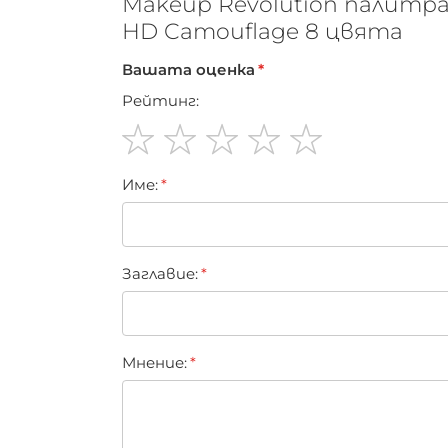
Makeup Revolution палитр
HD Camouflage 8 цвята
Вашата оценка
Рейтинг:
1
2
3
4
5
Име:
star
stars
stars
stars
stars
Заглавиe:
Мнение: