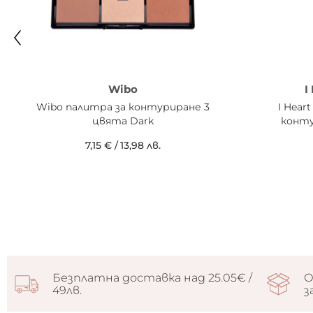
Wibo
I
Wibo палитра за контуриране 3
I Hear
цвята Dark
конту
7,15 €
/
13,98 лв.
Безплатна доставка над 25.05€ /
О
49лв.
з