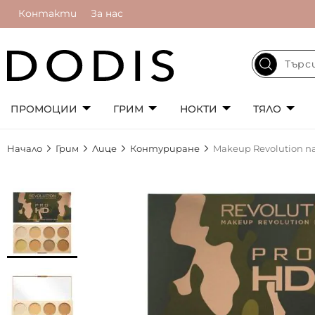
Контакти
За нас
ПРОМОЦИИ
ГРИМ
НОКТИ
ТЯЛО
Начало
Грим
Лице
Контуриране
Makeup Revolution 
Преминете
към
края
на
галерията
на
изображенията