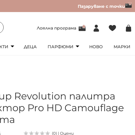
Пазаруване с точки
Лоялна програма
КТИ
ДЕЦА
ПАРФЮМИ
НОВО
МАРКИ
up Revolution палитра
ктор Pro HD Camouflage
ята
5
(0) | Оцени