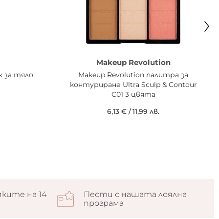
Makeup Revolution
к за тяло
Makeup Revolution палитра за
контуриране Ultra Sculp & Contour
C01 3 цвята
6,13 €
/
11,99 лв.
ките на 14
Пести с нашата лоялна
програма