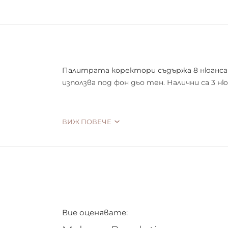
Палитрата коректори съдържа 8 нюанса к
използва под фон дьо тен. Налични са 3 ню
ВИЖ ПОВЕЧЕ
Естествени нюанси
Уеднаквява тона на кожата
Има чудесна покриваща способност
Вие оценявате: