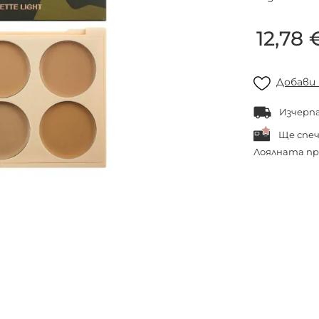
12,78 
Добави
Изчерп
Ще спе
Лоялната пр