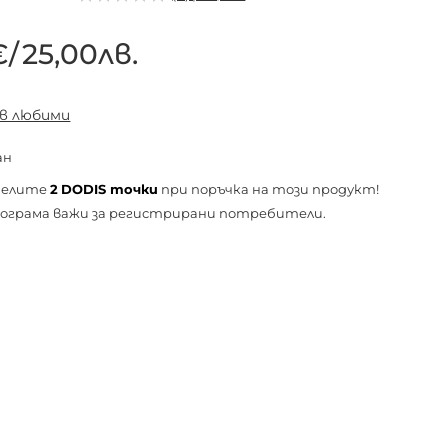
€
/
25,00лв.
 в любими
ан
челите
2
DODIS точки
при поръчка на този продукт!
ограма важи за
регистрирани
потребители.