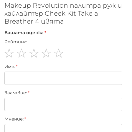
Makeup Revolution палитра руж и
хайлайтър Cheek Kit Take a
Breather 4 цвята
Вашата оценка
Рейтинг:
1
2
3
4
5
Име:
star
stars
stars
stars
stars
Заглавиe:
Мнение: