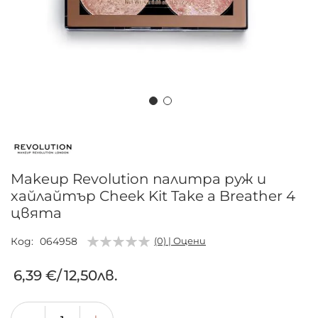
Преминете
към
началото
на
Makeup Revolution палитра руж и
галерия
хайлайтър Cheek Kit Take a Breather 4
със
цвята
снимки
Код
064958
(0) | Оцени
6,39 €
/
12,50лв.