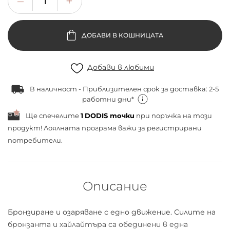
ДОБАВИ В КОШНИЦАТА
Добави в любими
В наличност - Приблизителен срок за доставка: 2-5
работни дни*
Ще спечелите
1
DODIS точки
при поръчка на този
продукт! Лоялната програма важи за
регистрирани
потребители.
Описание
Бронзиране и озаряване с едно движение. Силите на
бронзанта и хайлайтъра са обединени в една