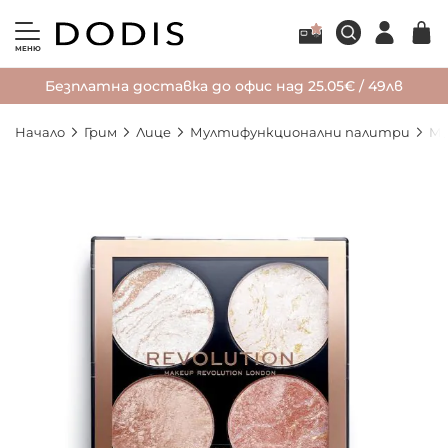
МЕНЮ
Безплатна доставка до офис над 25.05€ / 49лв
Начало
Грим
Лице
Мултифункционални палитри
Ma
Преминете
към
края
на
галерията
на
изображенията