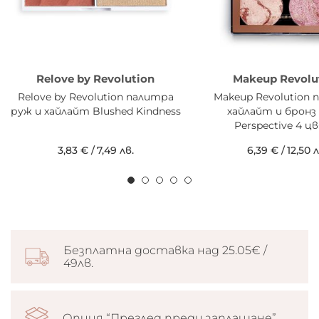
Relove by Revolution
Makeup Revolu
Relove by Revolution палитра
Makeup Revolution
руж и хайлайт Blushed Kindness
хайлайт и бронз 
Perspective 4 ц
3,83 €
/
7,49 лв.
6,39 €
/
12,50 л
Безплатна доставка над 25.05€ /
49лв.
Опция “Преглед преди заплащане”