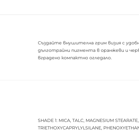
Създайте внушителна грим визия с удобнaт
дълготрайни пигмента в оранжеви и черв
вградено компактно огледало.
SHADE 1: MICA, TALC, MAGNESIUM STEARAT
TRIETHOXYCAPRYLYLSILANE, PHENOXYETHANOL, 