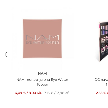
NAM
NAM топер за очи Eye Water
IDC пал
Topper
M
4,09 €
/
8,00 лв.
7,15 €
/
13,98 лв.
2,55 €