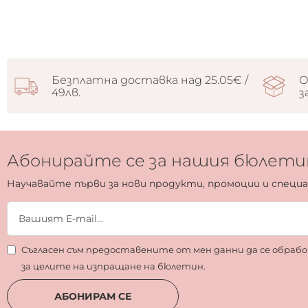
Безплатна доставка над 25.05€ /
О
49лв.
з
Абонирайте се за нашия бюлети
Научавайте първи за нови продукти, промоции и специ
Съгласен съм предоставените от мен данни да се обра
за целите на изпращане на бюлетин.
АБОНИРАМ СЕ