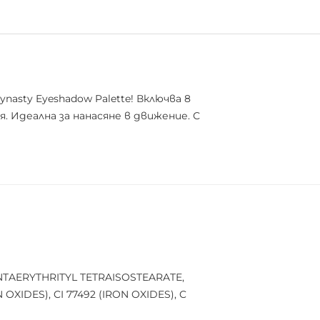
nasty Eyeshadow Palette! Включва 8
 Идеалнa за нанасяне в движение. С
NTAERYTHRITYL TETRAISOSTEARATE,
OXIDES), CI 77492 (IRON OXIDES), C