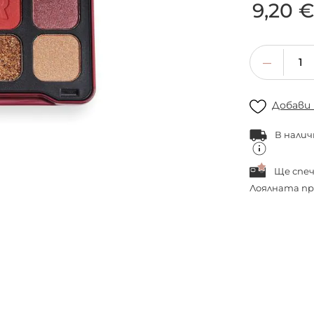
9,20 
Добави
В налич
Ще спе
Лоялната пр