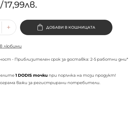
€
/
17,99лв.
ДОБАВИ В КОШНИЦАТА
 в любими
ност - Приблизителен срок за доставка: 2-5 работни дни*
челите
1
DODIS точки
при поръчка на този продукт!
ограма важи за
регистрирани
потребители.