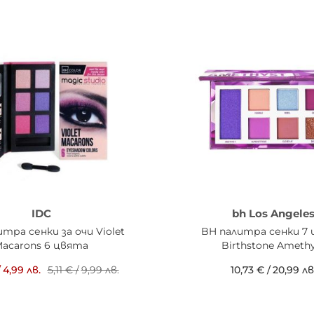
IDC
bh Los Angele
итра сенки за очи Violet
BH палитра сенки 7
acarons 6 цвята
Birthstone Amethy
/
4,99 лв.
5,11 €
/
9,99 лв.
10,73 €
/
20,99 лв