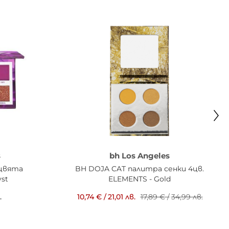
s
bh Los Angeles
 цвята
BH DOJA CAT палитра сенки 4цв.
st
ELEMENTS - Gold
.
10,74 €
/
21,01 лв.
17,89 €
/
34,99 лв.