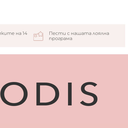
ките на 14
Пести с нашата лоялна
програма