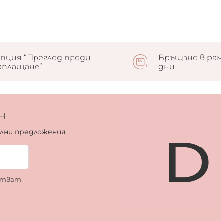
пция “Преглед преди
Връщане в рам
аплащане”
дни
н
ални предложения.
ботват