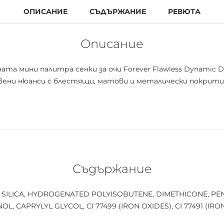
ОПИСАНИЕ
СЪДЪРЖАНИЕ
РЕВЮТА
Описание
а мини палитрa сенки за очи Forever Flawless Dynamic Dy
ени нюанси с блестящи, матови и металически покрития.
Съдържание
E, SILICA, HYDROGENATED POLYISOBUTENE, DIMETHICONE, PE
CAPRYLYL GLYCOL, CI 77499 (IRON OXIDES), CI 77491 (IRON 