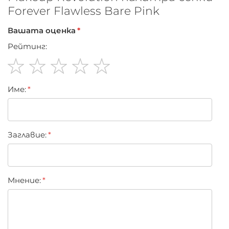
Forever Flawless Bare Pink
Вашата оценка
Рейтинг:
1
2
3
4
5
Име:
star
stars
stars
stars
stars
Заглавиe:
Мнение: