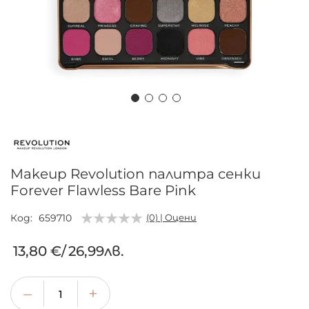
Преминете
към
началото
на
Makeup Revolution палитра сенки
галерия
Forever Flawless Bare Pink
със
снимки
Код
659710
(0) | Оцени
13,80 €
/
26,99лв.