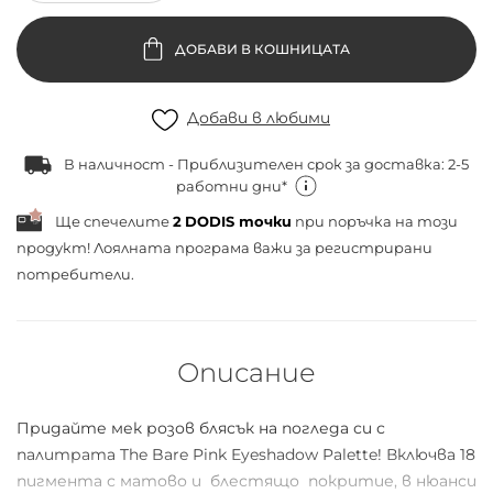
ДОБАВИ В КОШНИЦАТА
Добави в любими
В наличност - Приблизителен срок за доставка: 2-5
работни дни*
Ще спечелите
2
DODIS точки
при поръчка на този
продукт! Лоялната програма важи за
регистрирани
потребители.
Описание
Придайте мек розов блясък на погледа си с
палитрата The Bare Pink Eyeshadow Palette! Включва 18
пигмента с матово и блестящо покритие, в нюанси