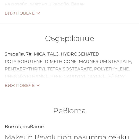
на розово, златно и кафяво. Веган
ВИЖ ПОВЕЧЕ
Съдържание
Shade 1#, 7#: MICA, TALC, HYDROGENATED
POLYISOBUTENE, DIMETHICONE, MAGNESIUM STEARATE,
PENTAERYTHRITYL TETRAISOSTEARATE, POLYETHYLENE,
PHENOXYETHANOL, PTFE, CAPRYLYL GLYCOL. [+/- MAY
CONTAIN (PEUT CONTENIR): CI 77491 (IRON OXIDES), CI
ВИЖ ПОВЕЧЕ
77492 (IRON OXIDES
Ревюта
Вие оценявате:
Makeup Revolution палитра сенки