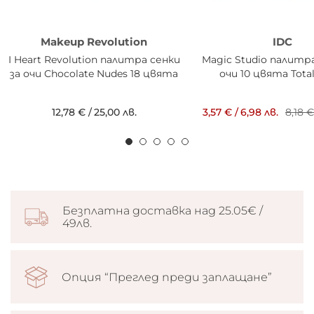
Makeup Revolution
IDC
I Heart Revolution палитра сенки
Magic Studio палитра
за очи Chocolate Nudes 18 цвята
очи 10 цвята Total
12,78 €
/
25,00 лв.
3,57 €
/
6,98 лв.
8,18 
Безплатна доставка над 25.05€ /
49лв.
Опция “Преглед преди заплащане”