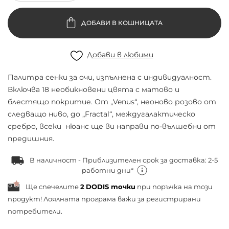
ДОБАВИ В КОШНИЦАТА
Добави в любими
Палитра сенки за очи, изпълнена с индивидуалност.
Включва 18 необикновени цвята с матово и
блестящо покритие. От „Venus“, неоново розово от
следващо ниво, до „Fractal“, междугалактическо
сребро, всеки нюанс ще ви направи по-вълшебни от
предишния.
В наличност - Приблизителен срок за доставка: 2-5
работни дни*
Ще спечелите
2
DODIS точки
при поръчка на този
продукт! Лоялната програма важи за
регистрирани
потребители.