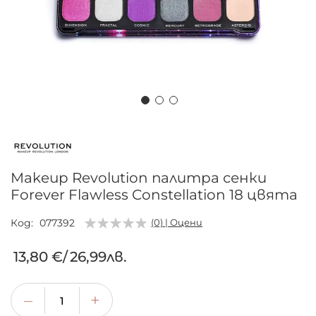
Преминете
към
началото
на
Makeup Revolution палитра сенки
галерия
Forever Flawless Constellation 18 цвята
със
снимки
Код
077392
(0) | Оцени
13,80 €
/
26,99лв.