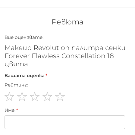
OXIDES (CI 77491, CI 77492, CI 77499). SHAD
Ревюта
Вие оценявате:
Makeup Revolution палитра сенки
Forever Flawless Constellation 18
цвята
Вашата оценка
Рейтинг:
1
2
3
4
5
Име:
star
stars
stars
stars
stars