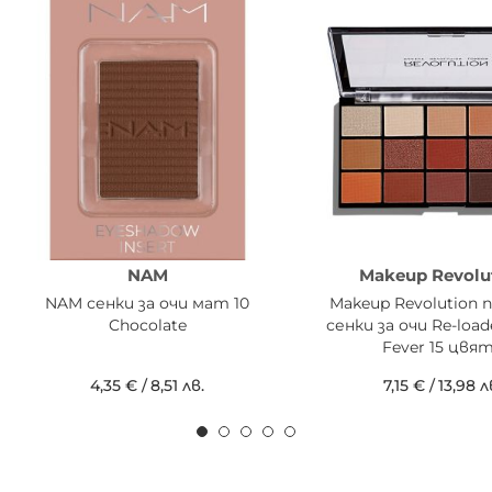
NAM
Makeup Revolu
NAM сенки за очи мат 10
Makeup Revolution
Chocolate
сенки за очи Re-load
Fever 15 цвя
4,35 €
/
8,51 лв.
7,15 €
/
13,98 л