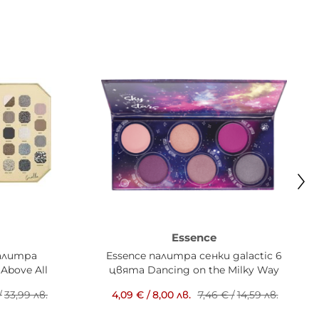
Essence
палитра
Essence палитра сенки galactic 6
 Above All
цвята Dancing on the Milky Way
/
33,99 лв.
4,09 €
/
8,00 лв.
7,46 €
/
14,59 лв.