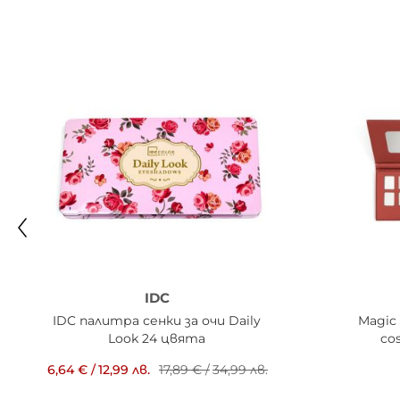
IDC
IDC палитра сенки за очи Daily
Magic
Look 24 цвята
co
6,64 €
/
12,99 лв.
17,89 €
/
34,99 лв.