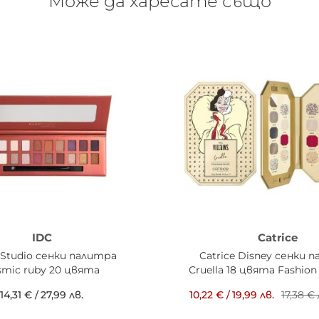
Може да харесате също
IDC
Catrice
 Studio сенки палитра
Catrice Disney сенки 
smic ruby 20 цвята
Cruella 18 цвята Fashion
14,31 €
/
27,99 лв.
10,22 €
/
19,99 лв.
17,38 €