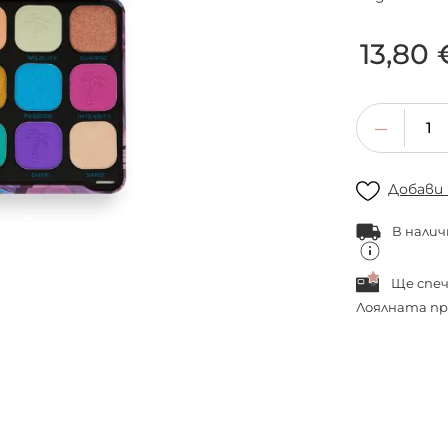
13,80 
Добави
В налич
Ще спе
Лоялната пр