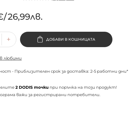
€
/
26,99лв.
ДОБАВИ В КОШНИЦАТА
 в любими
ност - Приблизителен срок за доставка: 2-5 работни дни*
челите
2
DODIS точки
при поръчка на този продукт!
ограма важи за
регистрирани
потребители.