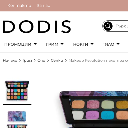
Контакти
За нас
ПРОМОЦИИ
ГРИМ
НОКТИ
ТЯЛО
Начало
Грим
Очи
Сенки
Makeup Revolution палитра сен
Преминете
към
края
на
галерията
на
изображенията