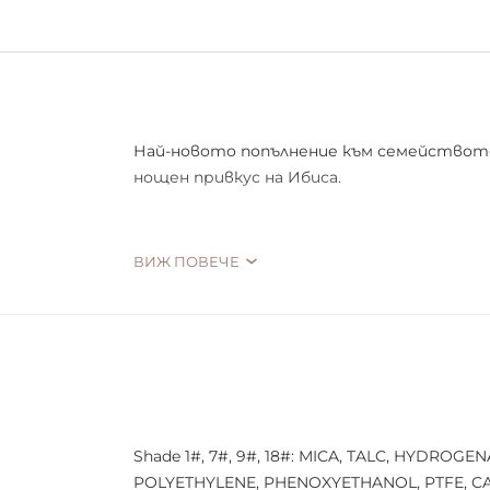
Най-новото попълнение към семейството н
нощен привкус на Ибиса.
ВИЖ ПОВЕЧЕ
Тази палитра от 18 нюанса е съставена 
блясъци. Задължителната палитра това 
и обичате! Използва се най-добре с
Revolu
Тази палитра включва:
Shade 1#, 7#, 9#, 18#: MICA, TALC, HYDR
POLYETHYLENE, PHENOXYETHANOL, PTFE, CAPRY