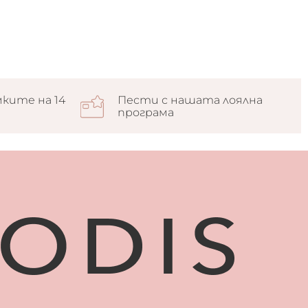
ките на 14
Пести с нашата лоялна
програма