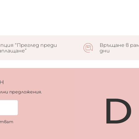
пция “Преглед преди
Връщане в рам
аплащане”
дни
н
ални предложения.
ботват