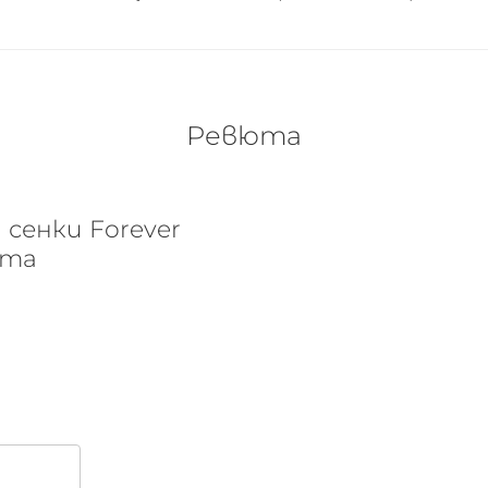
Ревюта
о.
 сенки Forever
ята