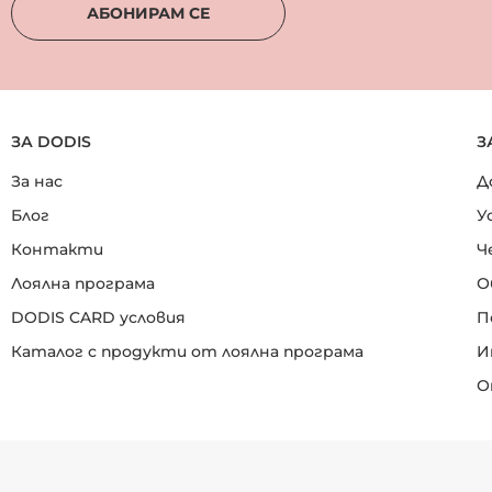
АБОНИРАМ СЕ
ЗА DODIS
З
За нас
Д
Блог
У
Контакти
Ч
Лоялна програма
О
DODIS CARD условия
П
Каталог с продукти от лоялна програма
И
О