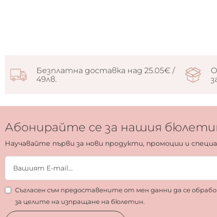
Безплатна доставка над 25.05€ /
О
49лв.
з
Абонирайте се за нашия бюлети
Научавайте първи за нови продукти, промоции и специ
Съгласен съм предоставените от мен данни да се обра
за целите на изпращане на бюлетин.