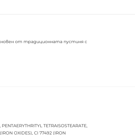
дъхновен от традиционната пустиня с
 нюд нюанси и великолепни бронзови
пигментирани блясъци, които познавате
наистина ИЗПЪКВАЩИ!
E, PENTAERYTHRITYL TETRAISOSTEARATE,
IRON OXIDES), CI 77492 (IRON