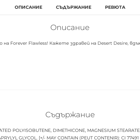
ОПИСАНИЕ
СЪДЪРЖАНИЕ
РЕВЮТА
Описание
а Forever Flawless! Кажете здравей на Desert Desire, в
от интензивно пигментирани богати скъпоценни тонове,
лято. Формулирана със същите кремообразни матови и 
tion Full Coverage Eye Base
, за да направите цветовете 
Съдържание
OGENATED POLYISOBUTENE, DIMETHICONE, MAGNESIUM STEARAT
LYL GLYCOL. [+/- MAY CONTAIN (PEUT CONTENIR): CI 77491 (