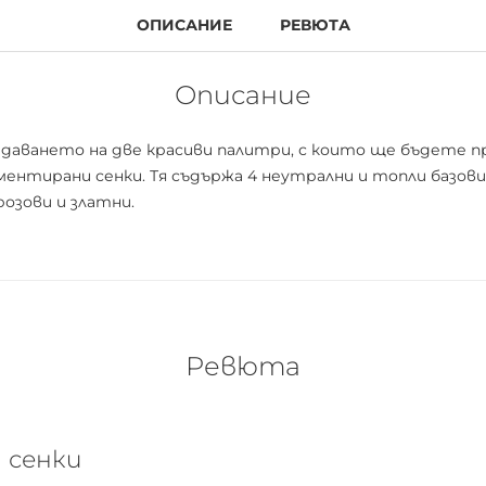
ОПИСАНИЕ
РЕВЮТА
Описание
ъздаването на две красиви палитри, с които ще бъдете 
ментирани сенки. Тя съдържа 4 неутрални и топли базов
розови и златни.
Ревюта
 сенки