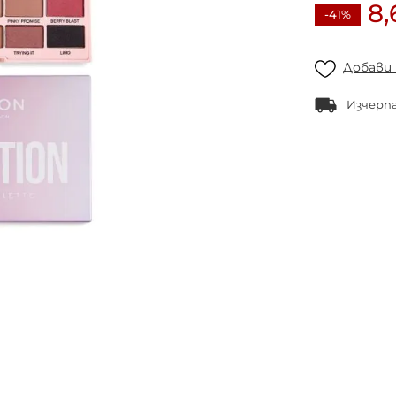
8,
-41%
Добави
Изчерп