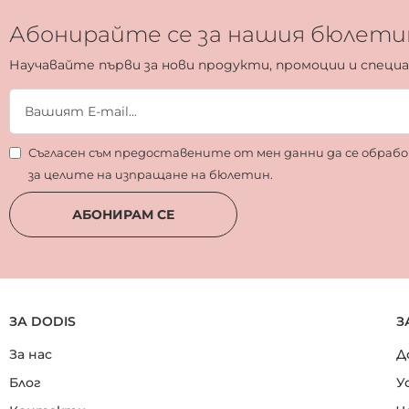
Абонирайте се за нашия бюлети
Научавайте първи за нови продукти, промоции и специ
Съгласен съм предоставените от мен данни да се обра
за целите на изпращане на бюлетин.
АБОНИРАМ СЕ
ЗА DODIS
З
За нас
Д
Блог
У