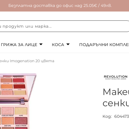
Безплатна доставка до офис над 25.05€ / 49лв.
ГРИЖА ЗА ЛИЦЕ
КОСА
ПОДАРЪЧНИ КОМПЛЕ
енки Imogenation 20 цвята
Make
сенк
Код
60447