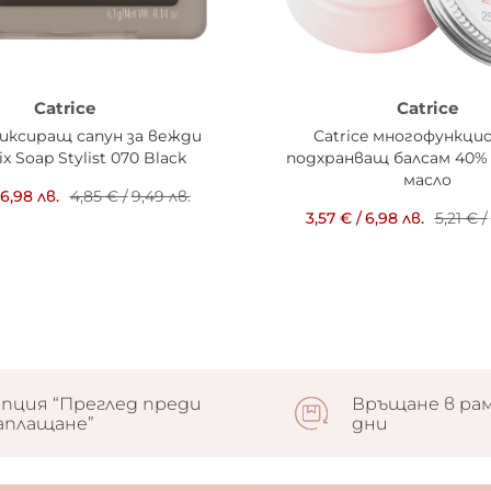
Catrice
Catrice
фиксиращ сапун за вежди
Catrice многофункци
x Soap Stylist 070 Black
подхранващ балсам 40%
масло
6,98 лв.
4,85 €
/
9,49 лв.
3,57 €
/
6,98 лв.
5,21 €
/
пция “Преглед преди
Връщане в рам
аплащане”
дни