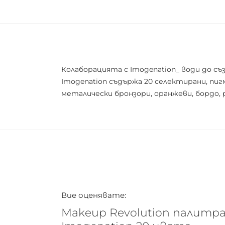
Колаборацията с Imogenation_ води до с
Imogenation съдържа 20 селектирани, пиг
металически бронзори, оранжеви, бордо, 
Вие оценявате:
Makeup Revolution палитра