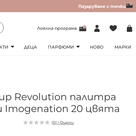
Пазаруване с точки
Лоялна програма
КТИ
ДЕЦА
ПАРФЮМИ
НОВО
МАРКИ
up Revolution палитра
и Imogenation 20 цвята
3
(0) | Оцени