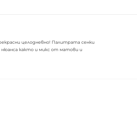
прекрасни целодневно! Палитрата сенки
и нюанса както и микс от матови и