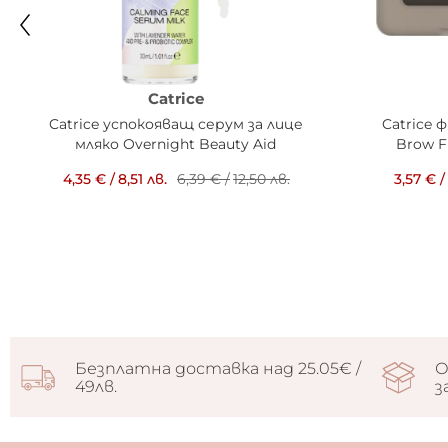
Catrice
Catrice успокояващ серум за лице
Catrice 
мляко Overnight Beauty Aid
Brow Fi
4,35 €
/
8,51 лв.
6,39 €
/
12,50 лв.
3,57 €
/
Безплатна доставка над 25.05€ /
О
49лв.
з