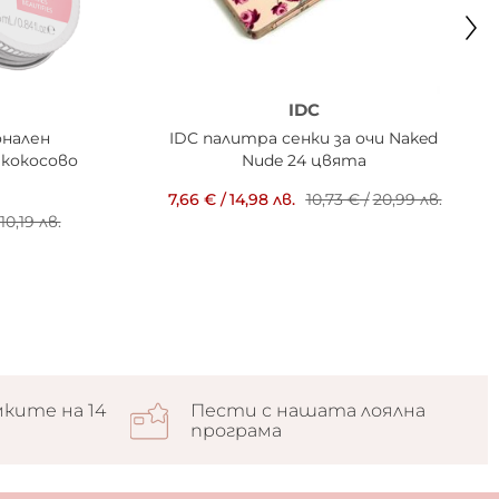
IDC
онален
IDC палитра сенки за очи Naked
 кокосово
Nude 24 цвята
7,66 €
/
14,98 лв.
10,73 €
/
20,99 лв.
10,19 лв.
ките на 14
Пести с нашата лоялна
програма