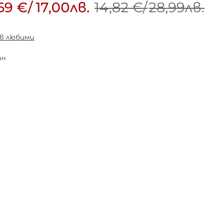
69 €
/
17,00лв.
14,82 €
/
28,99лв.
 в любими
ан